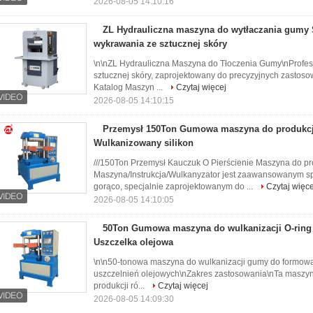
2026-08-05 14:10:16
ZL Hydrauliczna maszyna do wytłaczania gumy 
wykrawania ze sztucznej skóry
\n\nZL Hydrauliczna Maszyna do Tłoczenia Gumy\nProfes
sztucznej skóry, zaprojektowany do precyzyjnych zastoso
Katalog Maszyn ...
Czytaj więcej
2026-08-05 14:10:15
Przemysł 150Ton Gumowa maszyna do produkcj
Wulkanizowany silikon
///150Ton Przemysł Kauczuk O Pierścienie Maszyna do pr
Maszyna/Instrukcja/Wulkanyzator jest zaawansowanym 
gorąco, specjalnie zaprojektowanym do ...
Czytaj więce
2026-08-05 14:10:05
50Ton Gumowa maszyna do wulkanizacji O-ring 
Uszczelka olejowa
\n\n50-tonowa maszyna do wulkanizacji gumy do formowan
uszczelnień olejowych\nZakres zastosowania\nTa maszyna
produkcji ró...
Czytaj więcej
2026-08-05 14:09:30