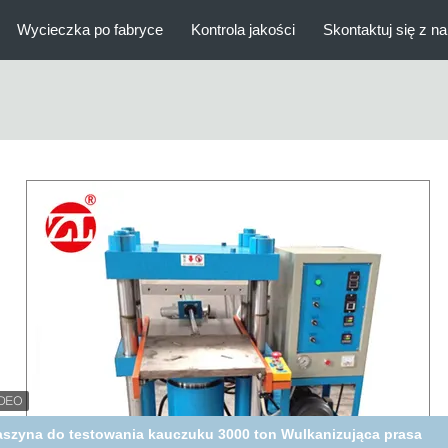
Wycieczka po fabryce
Kontrola jakości
Skontaktuj się z n
C380V Lab Hydrauliczna prasa do wulkanizacji na gorąco do