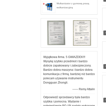
Wulkanizator z gumową prasą
wulkanizacyjną
Wyjątkowa firma. 5 GWIAZDEK!!!
Wysyłaj szybko przedmiot i bardzo
dobrze zapakowany i zabezpieczony.
Bardzo dobra maszyna i bardzo dobra
komunikacja z firmą. bardziej niż bardzo
polecam używanie instrumentu
Dongguan Zhongli.
—— Remy Attalin
Odpowiedź sprzedawcy była bardzo
szybka i pomocna. Wydanie i
potwierdzenie PO / PI zostało wykonane