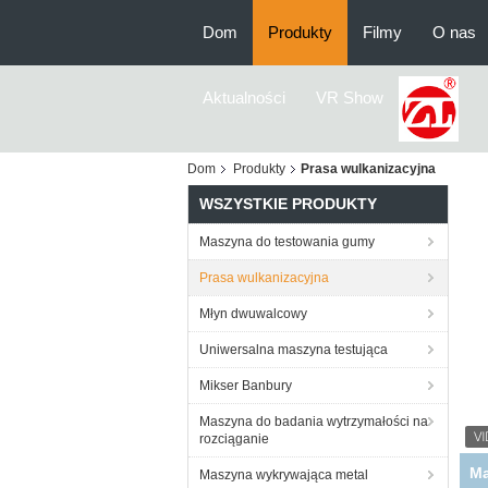
Dom
Produkty
Filmy
O nas
Aktualności
VR Show
Dom
Produkty
Prasa wulkanizacyjna
WSZYSTKIE PRODUKTY
Maszyna do testowania gumy
Prasa wulkanizacyjna
Młyn dwuwalcowy
Uniwersalna maszyna testująca
Mikser Banbury
Maszyna do badania wytrzymałości na
rozciąganie
A
Maszyna wykrywająca metal