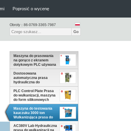
ami
Poprosić o wycenę
Obroty：
86-0769-3365-7987
Go
Maszyna do prasowania
na gorąco z ekranem
dotykowym PLC używana
w przemyśle gumowym i
tworzyw sztucznych
Dostosowana
automatyczna prasa
hydrauliczna do
wulkanizacji opon w
kolorze zielonym
PLC Control Plate Prasa
do wulkanizacji, maszyna
do form silikonowych
Maszyna do testowania
kauczuku 3000 ton
Wulkanizująca prasa do
gumy z tworzywa
sztucznego
AC380V Lab Hydrauliczna
prasa do wulkanizacji na