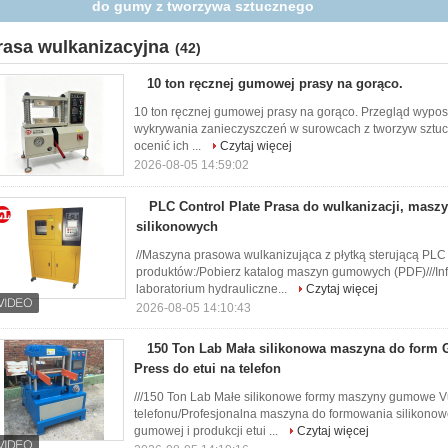
gumy
rasa wulkanizacyjna
(42)
10 ton ręcznej gumowej prasy na gorąco.
10 ton ręcznej gumowej prasy na gorąco. Przegląd wypo
wykrywania zanieczyszczeń w surowcach z tworzyw sztuc
ocenić ich ...
Czytaj więcej
2026-08-05 14:59:02
PLC Control Plate Prasa do wulkanizacji, masz
silikonowych
//Maszyna prasowa wulkanizująca z płytką sterującą PLC 
produktów:/Pobierz katalog maszyn gumowych (PDF)///Inf
laboratorium hydrauliczne...
Czytaj więcej
2026-08-05 14:10:43
150 Ton Lab Mała silikonowa maszyna do form
Press do etui na telefon
///150 Ton Lab Małe silikonowe formy maszyny gumowe 
telefonu/Profesjonalna maszyna do formowania silikonowe
gumowej i produkcji etui ...
Czytaj więcej