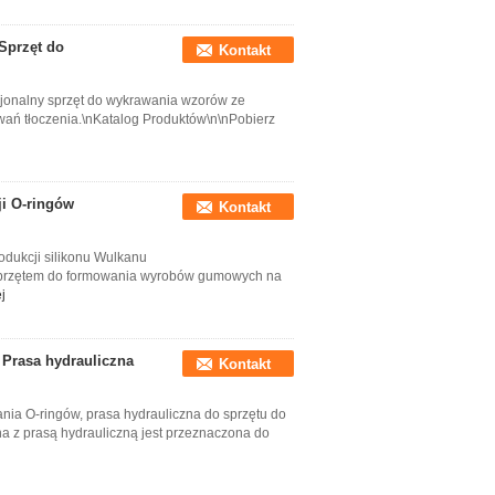
Sprzęt do
Kontakt
jonalny sprzęt do wykrawania wzorów ze
wań tłoczenia.\nKatalog Produktów\n\nPobierz
i O-ringów
Kontakt
odukcji silikonu Wulkanu
sprzętem do formowania wyrobów gumowych na
j
Prasa hydrauliczna
Kontakt
ia O-ringów, prasa hydrauliczna do sprzętu do
 z prasą hydrauliczną jest przeznaczona do