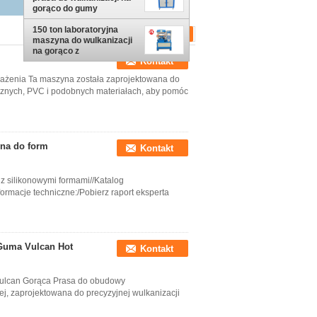
gorąco do gumy
150 ton laboratoryjna
maszyna do wulkanizacji
na gorąco z
Kontakt
wyświetlaczem LED
sażenia Ta maszyna została zaprojektowana do
znych, PVC i podobnych materiałach, aby pomóc
yna do form
Kontakt
z silikonowymi formami//Katalog
ormacje techniczne:/Pobierz raport eksperta
 Guma Vulcan Hot
Kontakt
Vulcan Gorąca Prasa do obudowy
j, zaprojektowana do precyzyjnej wulkanizacji