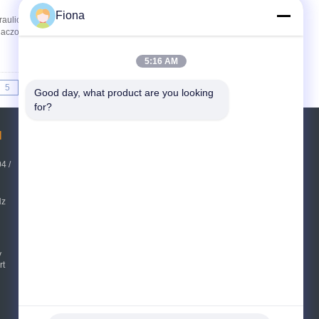
Fiona
auliczna Prasa Laboratoryjna Przegląd
naczona jest do umieszczania form odlewniczych
5:16 AM
5
>>
>|
Good day, what product are you looking 
for?
l
Poprosić o wycenę
4 /
Wysłać
sgs
Hz
E-Mail
Mapa strony
|
y
Strona mobilna
rt