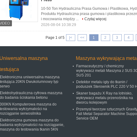
10-50 Ton Hydrauliczna Prasa Gumowa i Plastikowa, Hydr
Produktu Hydrauliczna prasa gumowa i plastikowa przez
i mocowania między ...
Czytaj więcej
2026-08-04 10:38:29
Page 1 of 5
|<
<<
1
2
3
4
Uniwersalna maszyna
Maszyna wykrywająca meta
Farmaceutyczny / chemiczny
testująca
wykrywacz metali Maszyna z SUS 30
SUS 201
Elektroniczna uniwersalna maszyna
testująca 20KN Dwukolumnowy typ
Detektor metalu igły do ​​tkanin /
serwo
poduszek Sterownik PLC 220 V 50 
Elektrohydrauliczna cyfrowa maszyna
Skaner bagażu X Ray na lotnisko,
do badania ściskania betonu
wykrywacz metalu przenośnika na
dworcu kolejowym
300KN Komputerowa maszyna do
testowania wytrzymałości na
Przemysł tworzyw sztucznych Gravit
rozciąganie serwosilnika
Fall Metal Separator Machine Suppo
Service OEM
Elektroniczna gumowa maszyna do
badania wytrzymałości na rozciąganie,
maszyna do testowania tkanin 5KN