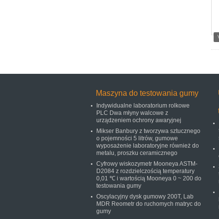
Maszyna do testowania gumy
Indywidualne laboratorium rolkowe
PLC Dwa młyny walcowe z
urządzeniem ochrony awaryjnej
Mikser Banbury z tworzywa sztucznego
o pojemności 5 litrów, gumowe
wyposażenie laboratoryjne również do
metalu, proszku ceramicznego
Cyfrowy wiskozymetr Mooneya ASTM-
D2084 z rozdzielczością temperatury
0,01 ℃ i wartością Mooneya 0 ~ 200 do
testowania gumy
Oscylacyjny dysk gumowy 200T, Lab
MDR Reometr do ruchomych matryc do
gumy