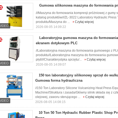
Gumowa silikonowa maszyna do formowania p
///Maszyna do formowania kompresji próżniowej z gumy s
katalog produktów///ZL-3022 Laboratory Hydraulic Press Te
produktu/Maszyna do ...
Czytaj więcej
2026-08-05 14:09:22
Laboratoryjna gumowa maszyna do formowania
ekranem dotykowym PLC
//Laboratoryjna maszyna do formowania gumowego z PLC
produktu//Laboratoryjna maszyna do formowania gumoweg
płyt////Charakterystyka sprzętu/...
Czytaj więcej
2026-08-05 14:09:07
150 ton laboratoryjny silikonowy sprzęt do wulk
Gumowa forma hydrauliczna
//150 Ton Laboratory Silicone Vulcanizing Heat Press E
Machine//Struktura i zasada/Główny silnik składa się z c
olejowej, zaworu sterującego ...
Czytaj więcej
2026-08-05 14:08:15
10 Ton 50 Ton Hydraulic Rubber Plastic Shop Pr
Press