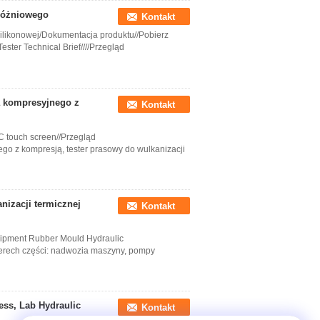
różniowego
Kontakt
ilikonowej/Dokumentacja produktu//Pobierz
ster Technical Brief////Przegląd
 kompresyjnego z
Kontakt
 touch screen//Przegląd
o z kompresją, tester prasowy do wulkanizacji
anizacji termicznej
Kontakt
quipment Rubber Mould Hydraulic
zterech części: nadwozia maszyny, pompy
ess, Lab Hydraulic
Kontakt