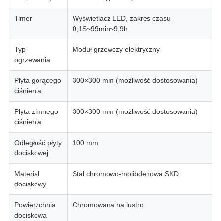
Timer
Wyświetlacz LED, zakres czasu
0,1S~99min~9,9h
Typ
Moduł grzewczy elektryczny
ogrzewania
Płyta gorącego
300×300 mm (możliwość dostosowania)
ciśnienia
Płyta zimnego
300×300 mm (możliwość dostosowania)
ciśnienia
Odległość płyty
100 mm
dociskowej
Materiał
Stal chromowo-molibdenowa SKD
dociskowy
Powierzchnia
Chromowana na lustro
dociskowa