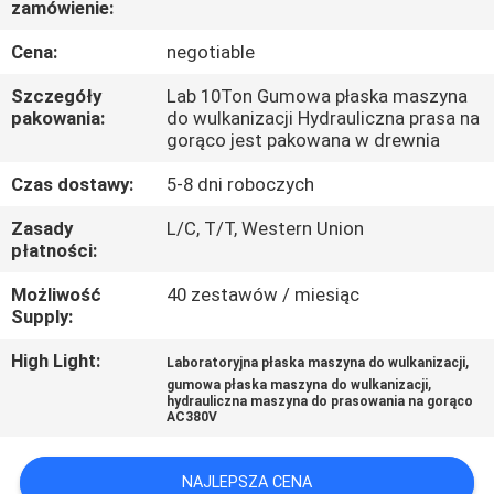
zamówienie:
FABRYCE
Cena:
negotiable
KONTROLA
Szczegóły
Lab 10Ton Gumowa płaska maszyna
JAKOŚCI
pakowania:
do wulkanizacji Hydrauliczna prasa na
gorąco jest pakowana w drewnia
Czas dostawy:
5-8 dni roboczych
SKONTAKTUJ
SIĘ
Zasady
L/C, T/T, Western Union
płatności:
Z
Możliwość
40 zestawów / miesiąc
NAMI
Supply:
High Light:
,
Laboratoryjna płaska maszyna do wulkanizacji
AKTUALNOŚCI
,
gumowa płaska maszyna do wulkanizacji
hydrauliczna maszyna do prasowania na gorąco
AC380V
POPROSIĆ
O
NAJLEPSZA CENA