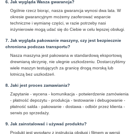
6. Jak wygląda Wasza gwarancja?
Ogólnie rzecz biorąc, nasza gwarancja wynosi dwa lata. W
okresie gwarancyjnym możemy zaoferować wsparcie
techniczne i wymianę części, w razie potrzeby nasi
inżynierowie mogą udać się do Ciebie w celu lepszej obsługi.
7. Jak wygląda pakowanie maszyny, czy jest bezpiecznie
chroniona podczas transportu?
Nasza maszyna jest pakowana w standardową eksportową
drewnianą skrzynię, nie ulegnie uszkodzeniu. Dostarczyliśmy
wiele maszyn testujących za granicę drogą morską lub
lotniczą bez uszkodzeń.
8. Jaki jest proces zamawiania?
Zapytanie - wycena - komunikacja - potwierdzenie zamówienia
- płatność depozytu - produkcja - testowanie i debugowanie -
płatność salda - pakowanie - dostawa - odbiór przez klienta -
serwis po sprzedaży.
9. Jak zainstalować i używać produktu?
Produkt jest wysyłany z instrukcją obsługi i filmem w wersji