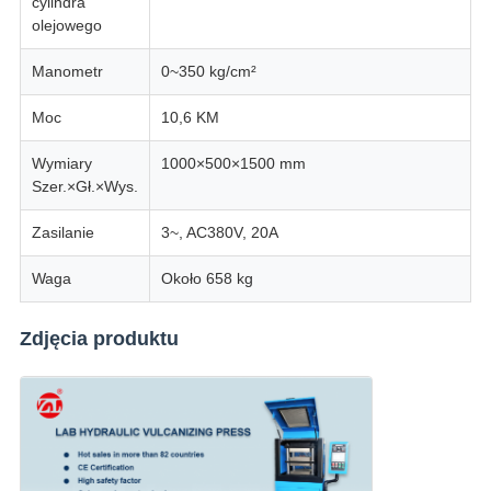
cylindra
olejowego
Manometr
0~350 kg/cm²
Moc
10,6 KM
Wymiary
1000×500×1500 mm
Szer.×Gł.×Wys.
Zasilanie
3~, AC380V, 20A
Waga
Około 658 kg
Zdjęcia produktu