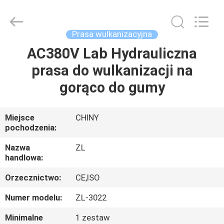
Dongguan
Zhongli
Instrument
Technology
Co.,
Prasa wulkanizacyjna
Ltd..
All
Rights
AC380V Lab Hydrauliczna
DOM
Reserved.
prasa do wulkanizacji na
PRODUKTY
gorąco do gumy
FILMY
Miejsce
CHINY
pochodzenia:
O
Nazwa
ZL
handlowa:
NAS
Orzecznictwo:
CE,ISO
WYCIECZKA
Numer modelu:
ZL-3022
PO
Minimalne
1 zestaw