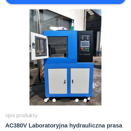
WYCENĘ
VR
SHOW
SITEMAP
PRIVACY
POLICY
opis produktu
AC380V Laboratoryjna hydrauliczna prasa