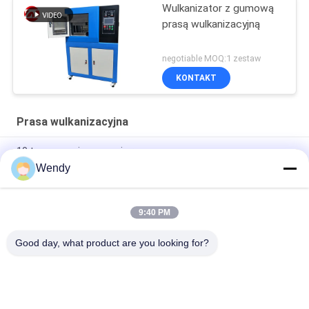
Wulkanizator z gumową
prasą wulkanizacyjną
negotiable MOQ:1 zestaw
KONTAKT
Prasa wulkanizacyjna
10 ton ręcznej gumowej prasy na gorąco.
Wendy
PLC Control Plate Prasa do wulkanizacji, maszyna do form
silikonowych
9:40 PM
150 Ton Lab Mała silikonowa maszyna do form Guma Vulcan
Hot Press do etui na telefon
Good day, what product are you looking for?
popularne kategorie
Wszystko