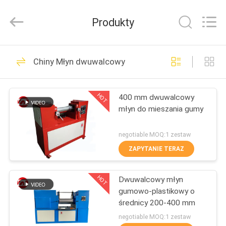
Dongguan
Zhongli
Instrument
Produkty
Technology
Co.,
Ltd..
All
Rights
DOM
268
Reserved.
Chiny Młyn dwuwalcowy
Maszyna do
PRODUKTY
testowania gumy
HOT
400 mm dwuwalcowy
młyn do mieszania gumy
FILMY
negotiable MOQ:1 zestaw
O
ZAPYTANIE TERAZ
43
NAS
Prasa
HOT
Dwuwalcowy młyn
gumowo-plastikowy o
WYCIECZKA
wulkanizacyjna
średnicy 200-400 mm
PO
negotiable MOQ:1 zestaw