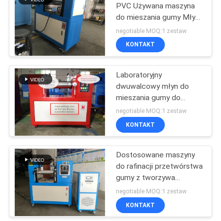
rozciąganie
PVC Używana maszyna
do mieszania gumy Młyn
106
silikonowy z dwoma
negotiable MOQ:1 zestaw
rolkami
Maszyna
KONTAKT
wykrywająca metal
Laboratoryjny
dwuwalcowy młyn do
mieszania gumy do
polimerów i tworzyw
negotiable MOQ:1 zestaw
sztucznych
KONTAKT
208
Komora do badań
Dostosowane maszyny
do rafinacji przetwórstwa
środowiska
gumy z tworzywa
sztucznego z dwiema
negotiable MOQ:1 zestaw
rolkami i otwartego
KONTAKT
mieszania