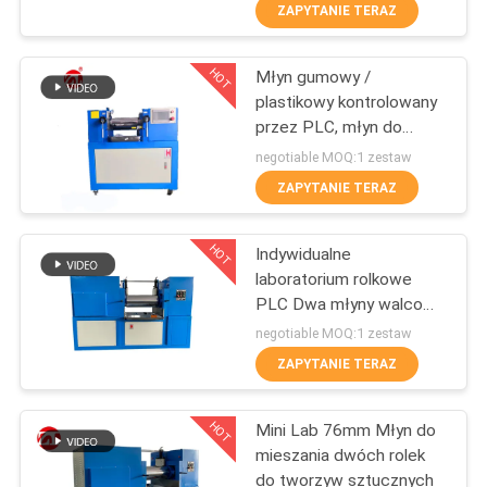
FABRYCE
ZAPYTANIE TERAZ
HOT
Młyn gumowy /
KONTROLA
70
plastikowy kontrolowany
JAKOŚCI
przez PLC, młyn do
Młyn dwuwalcowy
mieszania w laboratorium
negotiable MOQ:1 zestaw
SKONTAKTUJ
ZAPYTANIE TERAZ
SIĘ
HOT
Indywidualne
Z
laboratorium rolkowe
NAMI
PLC Dwa młyny walcowe
90
z urządzeniem ochrony
negotiable MOQ:1 zestaw
awaryjnej
Uniwersalna
AKTUALNOŚCI
ZAPYTANIE TERAZ
maszyna testująca
HOT
Mini Lab 76mm Młyn do
POPROSIĆ
mieszania dwóch rolek
O
do tworzyw sztucznych