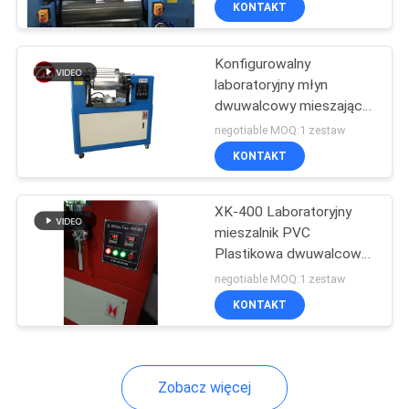
KONTAKT
131
Maszyna do
Konfigurowalny
testowania
laboratoryjny młyn
dwuwalcowy mieszający
tekstyliów
elektryczny mieszalnik
negotiable MOQ:1 zestaw
gumy i tworzywa
KONTAKT
sztucznego
91
XK-400 Laboratoryjny
mieszalnik PVC
Maszyna do
Plastikowa dwuwalcowa
mieszarka gumowa
testowania kabli
negotiable MOQ:1 zestaw
KONTAKT
Zobacz więcej
94