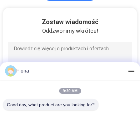
Maszyna do
Zostaw wiadomość
testowania skór
Oddzwonimy wkrótce!
79
Fiona
Urządzenia do
testowania
9:30 AM
telefonów
Good day, what product are you looking for?
popularne kategorie
komórkowych
Wszystko
11
Maszyna Do 
Prasa 