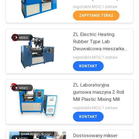
WYCENĘ
negotiable MOQ:1 zestaw
ZAPYTANIE TERAZ
32
VR
ZL Electric Heating
SHOW
Mikser Banbury
Rubber Type Lab
Dwuwalcowa mieszarka
gumowa Maszyna do
SITEMAP
negotiable MOQ:1 zestaw
mieszania gumy
KONTAKT
PRIVACY
ZL Laboratoryjna
POLICY
33
gumowa maszyna 2 Roll
Maszyna do
Mill Plastic Mixing Mill
negotiable MOQ:1 zestaw
badania
KONTAKT
wytrzymałości na
Dostosowany mikser