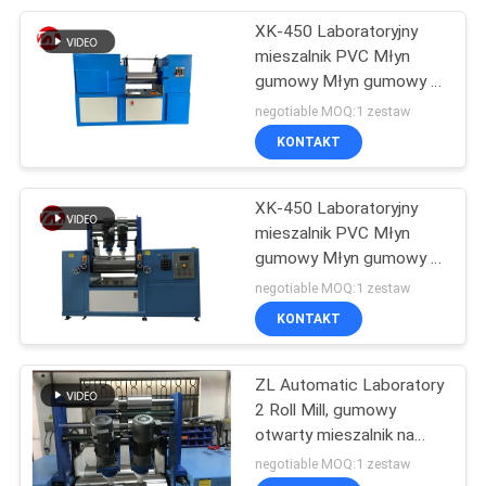
XK-450 Laboratoryjny
105
mieszalnik PVC Młyn
Urządzenia do
gumowy Młyn gumowy z
otwartym mieszaniem
negotiable MOQ:1 zestaw
testowania
KONTAKT
opakowań
XK-450 Laboratoryjny
mieszalnik PVC Młyn
gumowy Młyn gumowy z
51
otwartym mieszaniem
negotiable MOQ:1 zestaw
Maszyna do
KONTAKT
testowania kasku
ZL Automatic Laboratory
2 Roll Mill, gumowy
otwarty mieszalnik na
sprzedaż
negotiable MOQ:1 zestaw