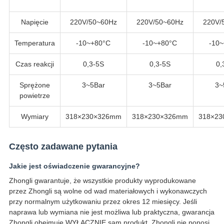
Napięcie
220V/50~60Hz
220V/50~60Hz
220V/
Temperatura
-10~+80°C
-10~+80°C
-10
Czas reakcji
0,3-5S
0,3-5S
0,
Sprężone
3~5Bar
3~5Bar
3~
powietrze
Wymiary
318×230×326mm
318×230×326mm
318×2
Często zadawane pytania
Jakie jest oświadczenie gwarancyjne?
Zhongli gwarantuje, że wszystkie produkty wyprodukowane
przez Zhongli są wolne od wad materiałowych i wykonawczych
przy normalnym użytkowaniu przez okres 12 miesięcy. Jeśli
naprawa lub wymiana nie jest możliwa lub praktyczna, gwarancja
Zhongli obejmuje WYŁĄCZNIE sam produkt. Zhongli nie ponosi