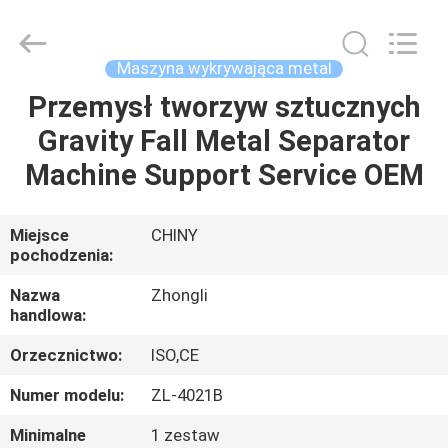
Dongguan
Zhongli
Instrument
Technology
Co.,
Maszyna wykrywająca metal
Ltd..
All
Rights
Przemysł tworzyw sztucznych
DOM
Reserved.
Gravity Fall Metal Separator
PRODUKTY
Machine Support Service OEM
FILMY
Miejsce
CHINY
pochodzenia:
O
Nazwa
Zhongli
handlowa:
NAS
Orzecznictwo:
ISO,CE
WYCIECZKA
Numer modelu:
ZL-4021B
PO
Minimalne
1 zestaw