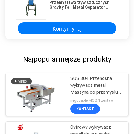
Przemysł tworzyw sztucznych
Gravity Fall Metal Separator
Machine Support Service OEM
Kontyntynuj
Najpopularniejsze produkty
SUS 304 Przenośna
wykrywacz metali
Maszyna do przemysłu
spożywczego Wysoka
negotiable MOQ:1 zestaw
czułość
KONTAKT
Cyfrowy wykrywacz