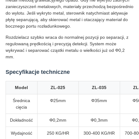
metali metodą grawitacyjnego opadu. Gdy nie wykryto żadnych
zanieczyszczeń metalowych, materiały przechodzą bezpośrednio
do wylotu. Jeśli wykryto metal, sterownik natychmiast aktywuje
płytę separującą, aby skierować metal i otaczający materiał do
bocznego portu rozładunkowego.
Rozdzielacz szybko wraca do normalnej pozycji po separacji, z
regulowaną prędkością i precyzją detekcji. System może
wykrywać i separować cząstki metalu o wielkości już od Φ0,2
mm.
Specyfikacje techniczne
Model
ZL-025
ZL-035
ZL
Średnica
Φ25mm
Φ35mm
Φ5
cięcia
Dokładność
Φ0,2mm
Φ0,3mm
Φ0
Wydajność
250 KG/HR
300-400 KG/HR
700-8