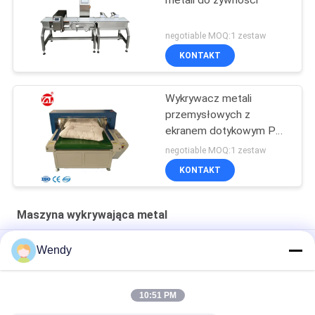
metali do żywności
negotiable MOQ:1 zestaw
KONTAKT
Wykrywacz metali
przemysłowych z
ekranem dotykowym PLC
do butów, poduszek
negotiable MOQ:1 zestaw
KONTAKT
Maszyna wykrywająca metal
Wykrywacz metalu o czułości wykrywania 50 mm stosowany
Wendy
w przemyśle spożywczym
S
10:51 PM
W