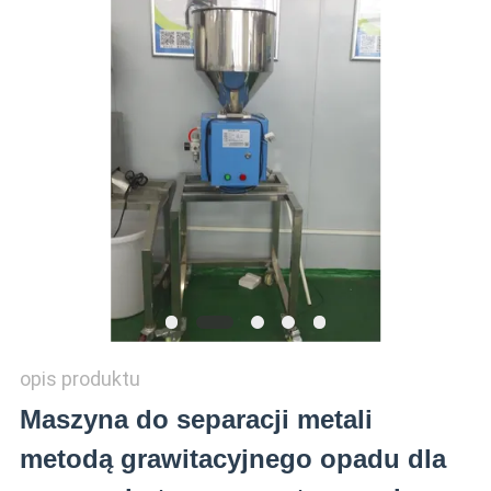
WYCENĘ
VR
SHOW
SITEMAP
PRIVACY
POLICY
opis produktu
Maszyna do separacji metali
metodą grawitacyjnego opadu dla