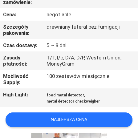
zamówienie:
FABRYCE
Cena:
negotiable
KONTROLA
Szczegóły
drewniany futerał bez fumigacji
JAKOŚCI
pakowania:
Czas dostawy:
5 ~ 8 dni
SKONTAKTUJ
Zasady
T/T, l/c, D/A, D/P, Western Union,
SIĘ
płatności:
MoneyGram
Z
Możliwość
100 zestawów miesięcznie
Supply:
NAMI
High Light:
,
food metal detector
metal detector checkweigher
AKTUALNOŚCI
NAJLEPSZA CENA
POPROSIĆ
O