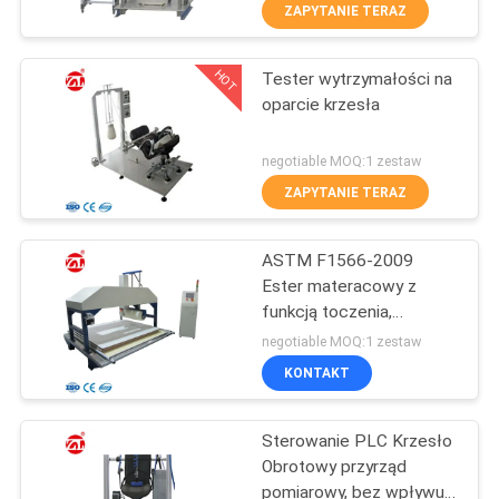
FABRYCE
ZAPYTANIE TERAZ
HOT
Tester wytrzymałości na
KONTROLA
70
oparcie krzesła
JAKOŚCI
Młyn dwuwalcowy
negotiable MOQ:1 zestaw
SKONTAKTUJ
ZAPYTANIE TERAZ
SIĘ
ASTM F1566-2009
Z
Ester materacowy z
NAMI
funkcją toczenia,
90
twardości i testowania
negotiable MOQ:1 zestaw
krawędzi
Uniwersalna
AKTUALNOŚCI
KONTAKT
maszyna testująca
Sterowanie PLC Krzesło
POPROSIĆ
Obrotowy przyrząd
O
pomiarowy, bez wpływu,