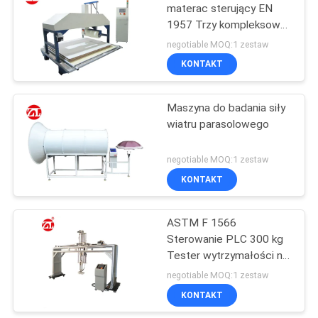
rozciąganie
materac sterujący EN
1957 Trzy kompleksowe
106
maszyny testujące
negotiable MOQ:1 zestaw
Maszyna
KONTAKT
wykrywająca metal
Maszyna do badania siły
wiatru parasolowego
negotiable MOQ:1 zestaw
KONTAKT
208
Komora do badań
ASTM F 1566
Sterowanie PLC 300 kg
środowiska
Tester wytrzymałości na
uderzenia materaca
negotiable MOQ:1 zestaw
Cornell
KONTAKT