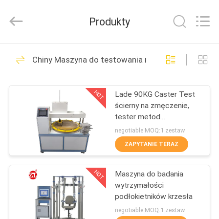
Dongguan
Zhongli
Instrument
Produkty
Technology
Co.,
Ltd..
All
Rights
DOM
268
Reserved.
Chiny Maszyna do testowania mebli
Maszyna do
PRODUKTY
testowania gumy
HOT
Lade 90KG Caster Test
ścierny na zmęczenie,
FILMY
tester metod
powierzchni kółek
negotiable MOQ:1 zestaw
podłogowych
O
ZAPYTANIE TERAZ
43
NAS
Prasa
HOT
Maszyna do badania
wytrzymałości
WYCIECZKA
wulkanizacyjna
podłokietników krzesła
PO
negotiable MOQ:1 zestaw