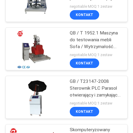
naprawdę symuluje
WYCENĘ
negotiable MOQ:1 zestaw
KONTAKT
32
VR
QB / T 1952.1 Maszyna
SHOW
Mikser Banbury
do testowania mebli
Sofa / Wytrzymałość
Kompleksowy tester Siła
SITEMAP
negotiable MOQ:1 zestaw
nośna podłokietnika
KONTAKT
250N
PRIVACY
GB / T23147-2008
POLICY
33
Sterownik PLC Parasol
Maszyna do
otwierający i zamykający
Maszyna do testowania
negotiable MOQ:1 zestaw
badania
żywotności
KONTAKT
wytrzymałości na
Skomputeryzowany