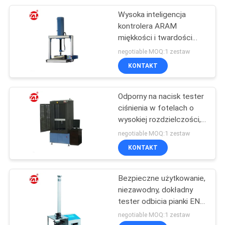
Wysoka inteligencja
105
kontrolera ARAM
Urządzenia do
miękkości i twardości
testera materaca
negotiable MOQ:1 zestaw
testowania
KONTAKT
opakowań
Odporny na nacisk tester
ciśnienia w fotelach o
wysokiej rozdzielczości,
51
sterowanie
negotiable MOQ:1 zestaw
Maszyna do
serwomotorem
KONTAKT
testowania kasku
Bezpieczne użytkowanie,
niezawodny, dokładny
tester odbicia pianki EN
ISO 4651 z drukarką
negotiable MOQ:1 zestaw