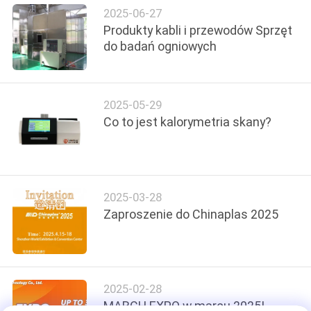
2025-06-27
WYCENĘ
Produkty kabli i przewodów Sprzęt
do badań ogniowych
VR
SHOW
2025-05-29
Co to jest kalorymetria skany?
SITEMAP
PRIVACY
POLICY
2025-03-28
Zaproszenie do Chinaplas 2025
2025-02-28
MARCH EXPO w marcu 2025!