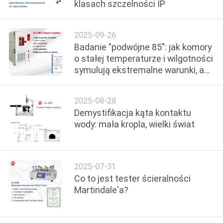
klasach szczelności IP
FABRYCE
2025-09-26
KONTROLA
Badanie "podwójne 85": jak komory
JAKOŚCI
o stałej temperaturze i wilgotności
symulują ekstremalne warunki, aby
zapewnić niezawodność produktu
SKONTAKTUJ
2025-08-28
SIĘ
Demystifikacja kąta kontaktu
Z
wody: mała kropla, wielki świat
NAMI
2025-07-31
AKTUALNOŚCI
Co to jest tester ścieralności
Martindale'a?
POPROSIĆ
O