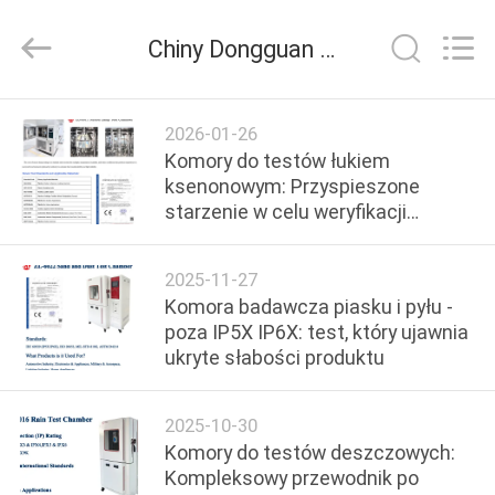
Dongguan
Zhongli
Instrument
Chiny Dongguan Zhongli Instrument Technology Co., Ltd. wiadomości z firmy
Technology
Co.,
Ltd..
All
Rights
DOM
Reserved.
2026-01-26
Komory do testów łukiem
PRODUKTY
ksenonowym: Przyspieszone
starzenie w celu weryfikacji
trwałości materiałów
FILMY
2025-11-27
Komora badawcza piasku i pyłu -
O
poza IP5X IP6X: test, który ujawnia
ukryte słabości produktu
NAS
2025-10-30
WYCIECZKA
Komory do testów deszczowych:
PO
Kompleksowy przewodnik po