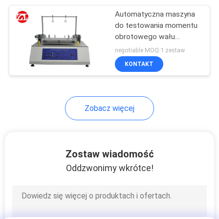
Automatyczna maszyna
105
do testowania momentu
Urządzenia do
obrotowego wału
notebooka
negotiable MOQ:1 zestaw
testowania
KONTAKT
opakowań
Zobacz więcej
51
Maszyna do
Zostaw wiadomość
testowania kasku
Oddzwonimy wkrótce!