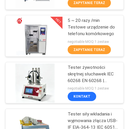
FABRYCE
ZAPYTANIE TERAZ
HOT
5 ~ 20 razy /min
KONTROLA
70
Testowe urządzenie do
JAKOŚCI
telefonu komórkowego
Młyn dwuwalcowy
negotiable MOQ:1 zestaw
SKONTAKTUJ
ZAPYTANIE TERAZ
SIĘ
Tester żywotności
Z
skrętnej słuchawek IEC
NAMI
60268 EN 60268 |
90
Maszyna do testowania
negotiable MOQ:1 zestaw
trwałości obrotowej
Uniwersalna
AKTUALNOŚCI
KONTAKT
zestawów
słuchawkowych
maszyna testująca
Tester siły wkładania i
POPROSIĆ
wyjmowania złącza USB-
O
IF EIA-364-13 IEC 60512