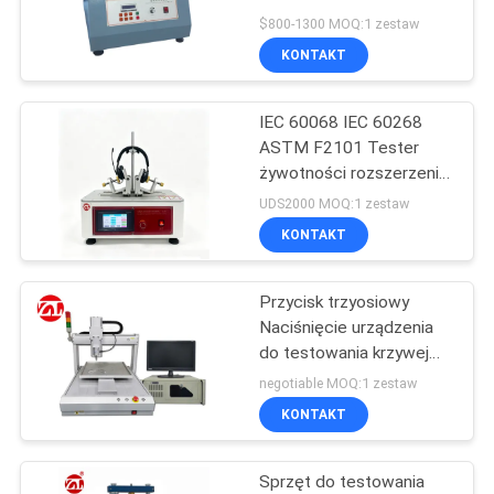
dla ładowarek USB do
WYCENĘ
$800-1300 MOQ:1 zestaw
telefonów komórkowych
KONTAKT
32
VR
IEC 60068 IEC 60268
SHOW
Mikser Banbury
ASTM F2101 Tester
żywotności rozszerzenia
słuchawek Maszyna do
SITEMAP
UDS2000 MOQ:1 zestaw
testowania zmęczenia
KONTAKT
rozciąganiem pałąka
PRIVACY
zestawu słuchawkowego
Przycisk trzyosiowy
POLICY
33
Naciśnięcie urządzenia
Maszyna do
do testowania krzywej
skoku obciążenia
negotiable MOQ:1 zestaw
badania
KONTAKT
wytrzymałości na
Sprzęt do testowania