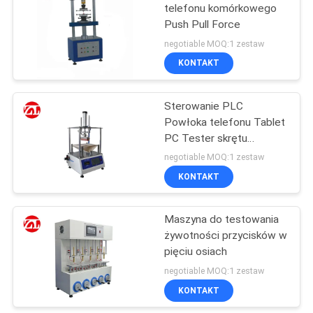
rozciąganie
telefonu komórkowego
Push Pull Force
106
negotiable MOQ:1 zestaw
Maszyna
KONTAKT
wykrywająca metal
Sterowanie PLC
Powłoka telefonu Tablet
PC Tester skrętu
Telefony komórkowe
negotiable MOQ:1 zestaw
Maszyna do testowania
KONTAKT
208
skręcania
Komora do badań
Maszyna do testowania
żywotności przycisków w
środowiska
pięciu osiach
negotiable MOQ:1 zestaw
KONTAKT