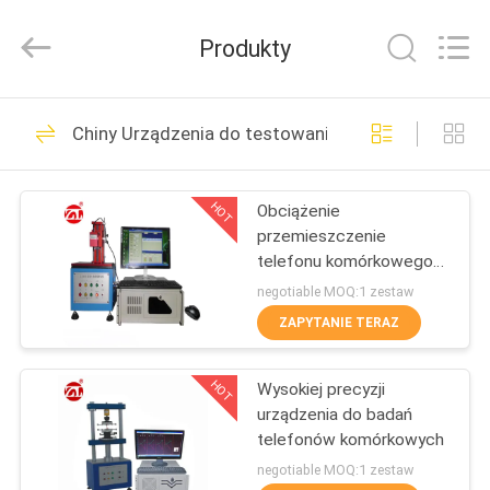
Dongguan
Zhongli
Instrument
Produkty
Technology
Co.,
Ltd..
All
Rights
DOM
268
Reserved.
Chiny Urządzenia do testowania telefonów komó
Maszyna do
PRODUKTY
testowania gumy
HOT
Obciążenie
przemieszczenie
FILMY
telefonu komórkowego
Sprzęt testowy dla
negotiable MOQ:1 zestaw
klucza Stoke Button
O
ZAPYTANIE TERAZ
43
NAS
Prasa
HOT
Wysokiej precyzji
urządzenia do badań
WYCIECZKA
wulkanizacyjna
telefonów komórkowych
PO
negotiable MOQ:1 zestaw