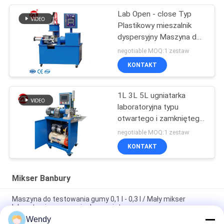
Lab Open - close Typ
Plastikowy mieszalnik
dyspersyjny Maszyna do
ugniatania gumy
negotiable MOQ:1 zestaw
KONTAKT
1L 3L 5L ugniatarka
laboratoryjna typu
otwartego i zamkniętego
， Mikser Banbury
negotiable MOQ:1 zestaw
KONTAKT
Mikser Banbury
Maszyna do testowania gumy 0,1 l - 0,3 l / Mały mikser
laboratoryjny ze sprężarką powietrza
Wendy