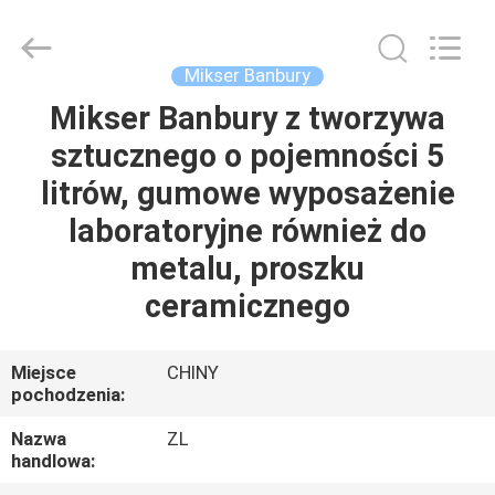
Dongguan
Zhongli
Instrument
Technology
Co.,
Mikser Banbury
Ltd..
All
Rights
Mikser Banbury z tworzywa
DOM
Reserved.
sztucznego o pojemności 5
PRODUKTY
litrów, gumowe wyposażenie
laboratoryjne również do
FILMY
metalu, proszku
ceramicznego
O
NAS
Miejsce
CHINY
pochodzenia:
WYCIECZKA
Nazwa
ZL
handlowa:
PO