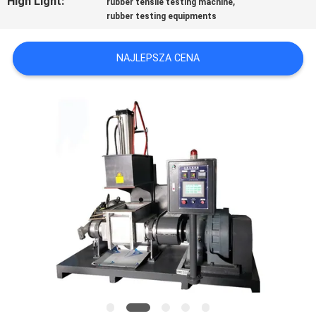
High Light:
,
rubber tensile testing machine
WYCENĘ
rubber testing equipments
VR
NAJLEPSZA CENA
SHOW
SITEMAP
PRIVACY
POLICY