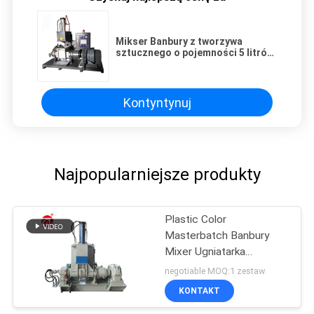
Mikser Banbury z tworzywa
sztucznego o pojemności 5 litrów,
gumowe wyposażenie
laboratoryjne również do metalu,
proszku ceramicznego
Kontyntynuj
Najpopularniejsze produkty
Plastic Color
Masterbatch Banbury
Mixer Ugniatarka
Gumowa maszyna do
negotiable MOQ:1 zestaw
testowania
KONTAKT