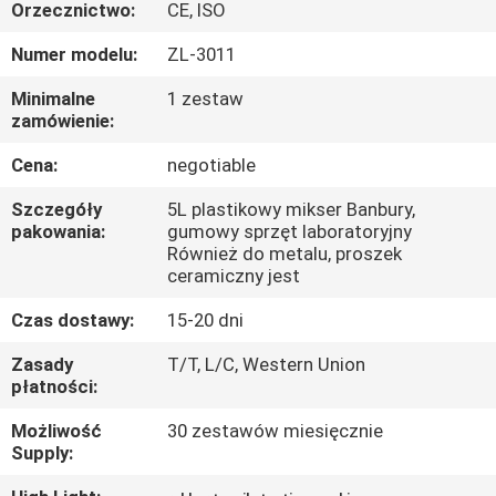
FABRYCE
Orzecznictwo:
CE, ISO
Numer modelu:
ZL-3011
KONTROLA
Minimalne
1 zestaw
JAKOŚCI
zamówienie:
Cena:
negotiable
SKONTAKTUJ
Szczegóły
5L plastikowy mikser Banbury,
SIĘ
pakowania:
gumowy sprzęt laboratoryjny
Również do metalu, proszek
Z
ceramiczny jest
NAMI
Czas dostawy:
15-20 dni
Zasady
T/T, L/C, Western Union
AKTUALNOŚCI
płatności:
Możliwość
30 zestawów miesięcznie
POPROSIĆ
Supply:
O