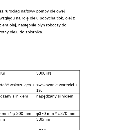
rzez rurociąg naftowy pompy olejowej
zględu na rolę oleju popycha tłok, olej z
iera olej, następnie płyn roboczy do
otny oleju do zbiornika.
0Kn
3000KN
rtość wskazująca ±
<wskazanie wartości ±
1%
dzany silnikiem
napędzany silnikiem
 mm * φ 300 mm
φ370 mm * φ370 mm
mm
330mm