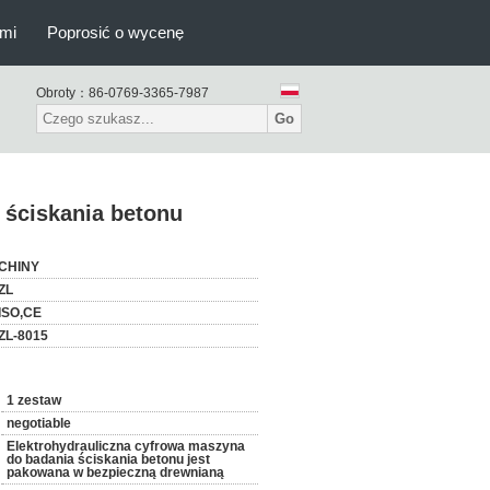
ami
Poprosić o wycenę
Obroty：
86-0769-3365-7987
Go
 ściskania betonu
CHINY
ZL
ISO,CE
ZL-8015
1 zestaw
negotiable
Elektrohydrauliczna cyfrowa maszyna
do badania ściskania betonu jest
pakowana w bezpieczną drewnianą