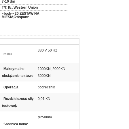
7-10 dni
T/T, l/c, Western Union
<body> 20 ZESTAW NA
MIESIĄC</span>
380 V 50 Hz
moc:
Maksymalne
1000KN, 2000KN,
obciążenie testowe:
3000KN
Operacja:
podręcznik
Rozdzielczość siły
0,01 KN
testowej:
φ250mm
Średnica tłoka: