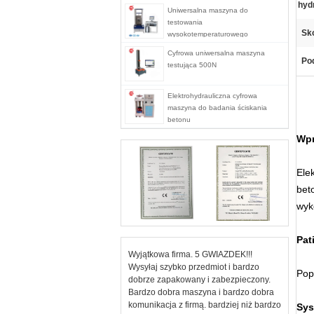
hydr
Uniwersalna maszyna do
testowania
Sko
wysokotemperaturowego
serwomechanizmu komputera
Cyfrowa uniwersalna maszyna
stacjonarnego
Pod
testująca 500N
Elektrohydrauliczna cyfrowa
maszyna do badania ściskania
betonu
Wpr
Ele
bet
wyk
Pat
Wyjątkowa firma. 5 GWIAZDEK!!!
Wysyłaj szybko przedmiot i bardzo
Pop
dobrze zapakowany i zabezpieczony.
Bardzo dobra maszyna i bardzo dobra
komunikacja z firmą. bardziej niż bardzo
Sys