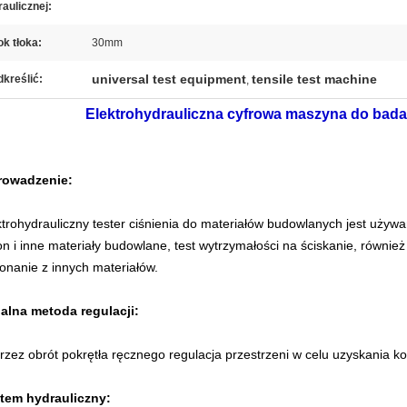
aulicznej:
k tłoka:
30mm
universal test equipment
tensile test machine
kreślić:
,
Elektrohydrauliczna cyfrowa maszyna do bada
owadzenie:
ktrohydrauliczny tester ciśnienia do materiałów budowlanych jest używa
on i inne materiały budowlane, test wytrzymałości na ściskanie, równie
onanie z innych materiałów.
ialna metoda regulacji:
rzez obrót pokrętła ręcznego regulacja przestrzeni w celu uzyskania ko
tem hydrauliczny: