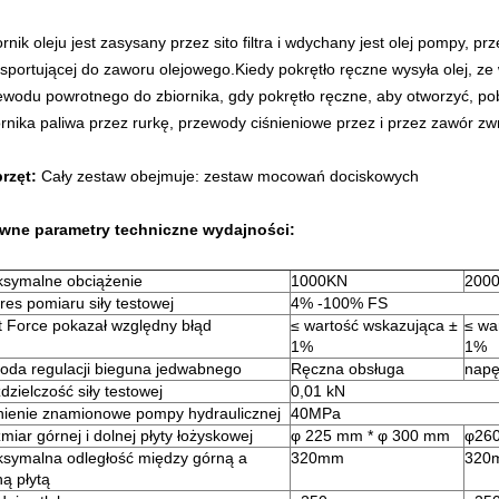
rnik oleju jest zasysany przez sito filtra i wdychany jest olej pompy, p
nsportującej do zaworu olejowego.Kiedy pokrętło ręczne wysyła olej, ze w
ewodu powrotnego do zbiornika, gdy pokrętło ręczne, aby otworzyć, pob
ornika paliwa przez rurkę, przewody ciśnieniowe przez i przez zawór zwr
rzęt:
Cały zestaw obejmuje: zestaw mocowań dociskowych
wne parametry techniczne wydajności:
symalne obciążenie
1000KN
200
res pomiaru siły testowej
4% -100% FS
t Force pokazał względny błąd
≤ wartość wskazująca ±
≤ wa
1%
1%
oda regulacji bieguna jedwabnego
Ręczna obsługa
napę
dzielczość siły testowej
0,01 kN
nienie znamionowe pompy hydraulicznej
40MPa
miar górnej i dolnej płyty łożyskowej
φ 225 mm * φ 300 mm
φ260
symalna odległość między górną a
320mm
320
ną płytą