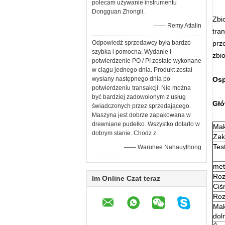
polecam używanie instrumentu
Dongguan Zhongli.
Zbio
—— Remy Attalin
tra
Odpowiedź sprzedawcy była bardzo
prz
szybka i pomocna. Wydanie i
zbi
potwierdzenie PO / PI zostało wykonane
w ciągu jednego dnia. Produkt został
wysłany następnego dnia po
Osp
potwierdzeniu transakcji. Nie można
być bardziej zadowolonym z usług
Głó
świadczonych przez sprzedającego.
Maszyna jest dobrze zapakowana w
drewniane pudełko. Wszystko dotarło w
Mak
dobrym stanie. Chodz z
Zak
Tes
—— Warunee Nahauythong
met
Roz
Im Online Czat teraz
Ciś
Roz
Mak
dol