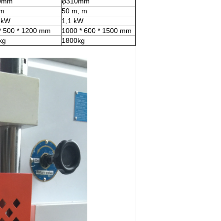
0mm
φ310mm
m
50 m, m
 kW
1,1 kW
* 500 * 1200 mm
1000 * 600 * 1500 mm
kg
1800kg