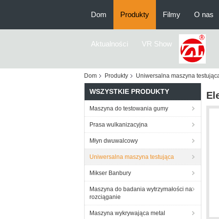
Dom
Produkty
Filmy
O nas
Aktualności
VR Show
Dom
Produkty
Uniwersalna maszyna testując
WSZYSTKIE PRODUKTY
El
Maszyna do testowania gumy
Prasa wulkanizacyjna
Młyn dwuwalcowy
Uniwersalna maszyna testująca
Mikser Banbury
Maszyna do badania wytrzymałości na
rozciąganie
Maszyna wykrywająca metal