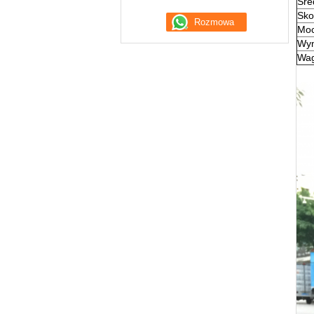
Śre
Sko
Moc
Wym
Wa