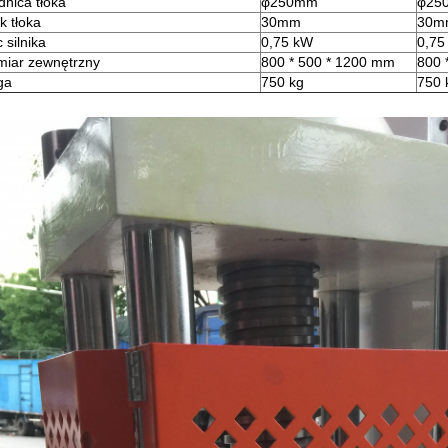
dnica tłoka
φ250mm
φ25
k tłoka
30mm
30m
 silnika
0,75 kW
0,75
iar zewnętrzny
800 * 500 * 1200 mm
800 
ga
750 kg
750 