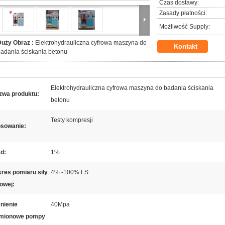
Czas dostawy:
Zasady płatności:
Możliwość Supply:
Duży Obraz :
Elektrohydrauliczna cyfrowa maszyna do
Kontakt
adania ściskania betonu
Elektrohydrauliczna cyfrowa maszyna do badania ściskania
zwa produktu:
betonu
Testy kompresji
osowanie:
d:
1%
res pomiaru siły
4% -100% FS
towej:
nienie
40Mpa
mionowe pompy