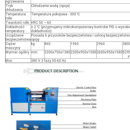
ogrzewania
Tryb
Chłodzenie wodą (opcja)
chłodzenia
Temperatura
Temperatura pokojowa - 300 ℃
rolki
Twardość rolki
HRC 50 ~ 60
Dokładność
± 2 ℃ (przyjmujemy mikrokomputerowy kontroler PID o wysoki
temperatury
dokładności)
Urządzenie
Posiada 6 przycisków bezpieczeństwa i osłonę bezpieczeństw
bezpieczeństwa
opcję
Ciężar
kg
860
1960
2960
380
maszyny
Wymiar ogólny
mm
2200x750x1380
2200x950x1580
2600x950x1580
529
x
Moc
380 V 3 fazy 50-60 Hz