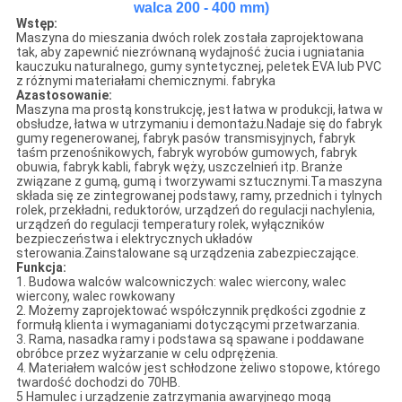
walca 200 - 400 mm)
Wstęp:
Maszyna do mieszania dwóch rolek została zaprojektowana
tak, aby zapewnić niezrównaną wydajność żucia i ugniatania
kauczuku naturalnego, gumy syntetycznej, peletek EVA lub PVC
z różnymi materiałami chemicznymi. fabryka
A
zastosowanie:
Maszyna ma prostą konstrukcję, jest łatwa w produkcji, łatwa w
obsłudze, łatwa w utrzymaniu i demontażu.Nadaje się do fabryk
gumy regenerowanej, fabryk pasów transmisyjnych, fabryk
taśm przenośnikowych, fabryk wyrobów gumowych, fabryk
obuwia, fabryk kabli, fabryk węży, uszczelnień itp. Branże
związane z gumą, gumą i tworzywami sztucznymi.Ta maszyna
składa się ze zintegrowanej podstawy, ramy, przednich i tylnych
rolek, przekładni, reduktorów, urządzeń do regulacji nachylenia,
urządzeń do regulacji temperatury rolek, wyłączników
bezpieczeństwa i elektrycznych układów
sterowania.Zainstalowane są urządzenia zabezpieczające.
Funkcja:
1. Budowa walców walcowniczych: walec wiercony, walec
wiercony, walec rowkowany
2. Możemy zaprojektować współczynnik prędkości zgodnie z
formułą klienta i wymaganiami dotyczącymi przetwarzania.
3. Rama, nasadka ramy i podstawa są spawane i poddawane
obróbce przez wyżarzanie w celu odprężenia.
4. Materiałem walców jest schłodzone żeliwo stopowe, którego
twardość dochodzi do 70HB.
5 Hamulec i urządzenie zatrzymania awaryjnego mogą