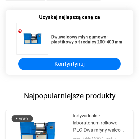
Uzyskaj najlepszą cenę za
Dwuwalcowy młyn gumowo-
plastikowy o średnicy 200-400 mm
Kontyntynuj
Najpopularniejsze produkty
Indywidualne
laboratorium rolkowe
PLC Dwa młyny walcowe
z urządzeniem ochrony
negotiable MOQ:1 zestaw