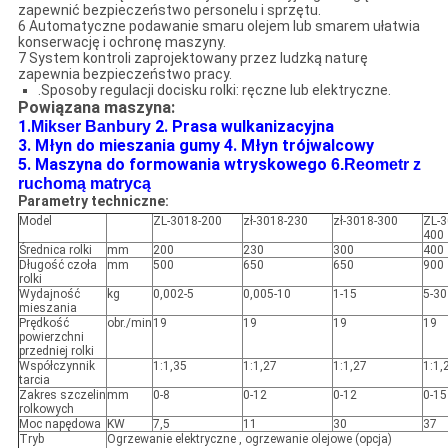
zapewnić bezpieczeństwo personelu i sprzętu.
6 Automatyczne podawanie smaru olejem lub smarem ułatwia
konserwację i ochronę maszyny.
7 System kontroli zaprojektowany przez ludzką naturę
zapewnia bezpieczeństwo pracy.
.Sposoby regulacji docisku rolki: ręczne lub elektryczne.
Powiązana maszyna:
1.
2. Prasa wulkanizacyjna
Mikser Banbury
3. Młyn do mieszania gumy
4. Młyn trójwalcowy
5. Maszyna do formowania wtryskowego
6.
Reometr z
ruchomą matrycą
Parametry techniczne:
Model
ZL-3018-200
zł-3018-230
zł-3018-300
ZL-3
400
Średnica rolki
mm
200
230
300
400
Długość czoła
mm
500
650
650
900
rolki
Wydajność
kg
0,002-5
0,005-10
1-15
5-30
mieszania
Prędkość
obr./min
19
19
19
19
powierzchni
przedniej rolki
Współczynnik
1:1,35
1:1,27
1:1,27
1:1,
tarcia
Zakres szczelin
mm
0-8
0-12
0-12
0-15
rolkowych
Moc napędowa
KW
7,5
11
30
37
Tryb
Ogrzewanie elektryczne , ogrzewanie olejowe (opcja)