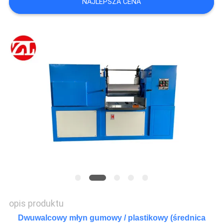
NAJLEPSZA CENA
WYCENĘ
VR
SHOW
SITEMAP
PRIVACY
POLICY
opis produktu
Dwuwalcowy młyn gumowy / plastikowy (średnica