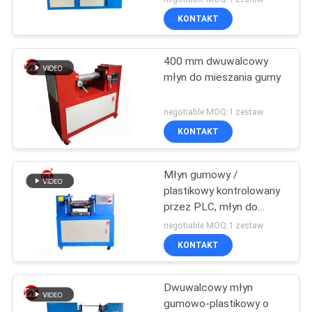
awaryjnej
KONTAKT
400 mm dwuwalcowy
młyn do mieszania gumy
negotiable MOQ:1 zestaw
KONTAKT
Młyn gumowy /
plastikowy kontrolowany
przez PLC, młyn do
mieszania w laboratorium
negotiable MOQ:1 zestaw
KONTAKT
Dwuwalcowy młyn
gumowo-plastikowy o