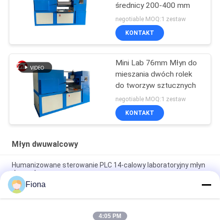
średnicy 200-400 mm
negotiable MOQ:1 zestaw
KONTAKT
Mini Lab 76mm Młyn do
mieszania dwóch rolek
do tworzyw sztucznych
negotiable MOQ:1 zestaw
KONTAKT
Młyn dwuwalcowy
Humanizowane sterowanie PLC 14-calowy laboratoryjny młyn
dwuwalcowy
Fiona
12-calowy 16-calowy dwuwalcowy młyn do plastiku i gumy do
użytku laboratoryjnego
4:05 PM