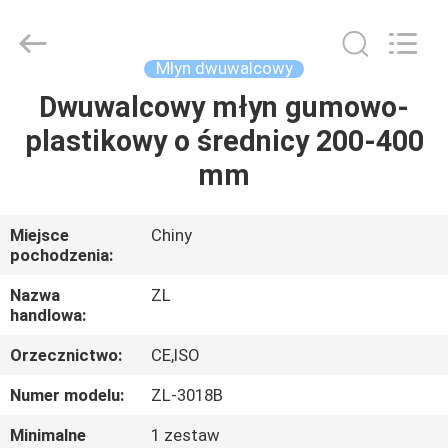
Dongguan
Zhongli
Instrument
Technology
Co.,
Młyn dwuwalcowy
Ltd..
All
Rights
Dwuwalcowy młyn gumowo-
DOM
Reserved.
plastikowy o średnicy 200-400
PRODUKTY
mm
FILMY
Miejsce
Chiny
pochodzenia:
O
Nazwa
ZL
handlowa:
NAS
Orzecznictwo:
CE,ISO
WYCIECZKA
Numer modelu:
ZL-3018B
PO
Minimalne
1 zestaw