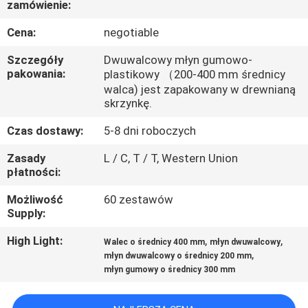
zamówienie:
FABRYCE
Cena:
negotiable
KONTROLA
Szczegóły
Dwuwalcowy młyn gumowo-
JAKOŚCI
pakowania:
plastikowy （200-400 mm średnicy
walca) jest zapakowany w drewnianą
skrzynkę.
SKONTAKTUJ
Czas dostawy:
5-8 dni roboczych
SIĘ
Zasady
L / C, T / T, Western Union
Z
płatności:
NAMI
Możliwość
60 zestawów
Supply:
AKTUALNOŚCI
High Light:
,
,
Walec o średnicy 400 mm
młyn dwuwalcowy
,
młyn dwuwalcowy o średnicy 200 mm
młyn gumowy o średnicy 300 mm
POPROSIĆ
O