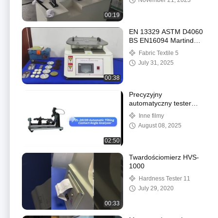
November 21, 2023
00:19
EN 13329 ASTM D4060
BS EN16094 Martindale
Abrasion Tester dla
Fabric Textile 5
Martindale Abrasion
July 31, 2025
Machine do podłogi
drewnianej
00:38
Precyzyjny
automatyczny tester
kąta zwilżania kropli
Inne filmy
wody - przyrząd do
August 08, 2025
pomiaru kąta zwilżania
02:50
Twardościomierz HVS-
1000
Hardness Tester 11
July 29, 2020
00:33