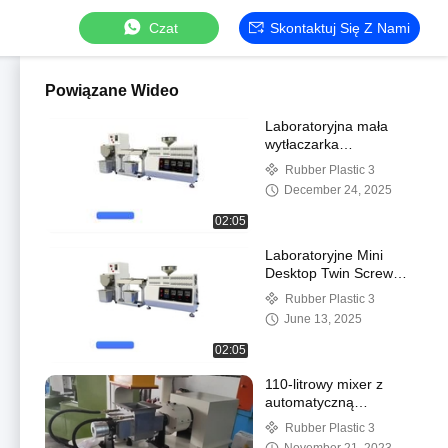
Czat
Skontaktuj Się Z Nami
Powiązane Wideo
Laboratoryjna mała
wytłaczarka
jednoślimakowa
Rubber Plastic 3
December 24, 2025
02:05
Laboratoryjne Mini
Desktop Twin Screw
Extruder Twin Screw
Rubber Plastic 3
Laboratory Extrusion
June 13, 2025
Pelletizer
02:05
110-litrowy mixer z
automatyczną
temperaturą i kontrolą
Rubber Plastic 3
czasu. Gumowy, TPR