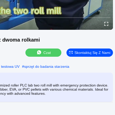
z dwoma rolkami
Czat
Skontaktuj Się Z Nami
 testowa UV
#
sprzęt do badania starzenia
ized roller PLC lab two roll mill with emergency protection device.
bber, EVA, or PVC pellets with various chemical materials. Ideal for
iency with advanced features.