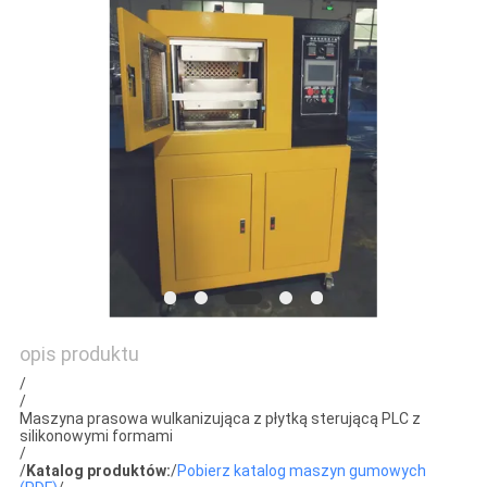
WYCENĘ
VR
SHOW
SITEMAP
PRIVACY
POLICY
opis produktu
/
/
Maszyna prasowa wulkanizująca z płytką sterującą PLC z
silikonowymi formami
/
/
Katalog produktów:
/
Pobierz katalog maszyn gumowych