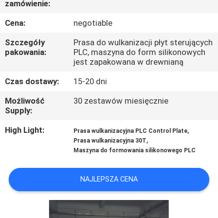
zamówienie:
FABRYCE
Cena:
negotiable
KONTROLA
Szczegóły
Prasa do wulkanizacji płyt sterujących
JAKOŚCI
pakowania:
PLC, maszyna do form silikonowych
jest zapakowana w drewnianą
Czas dostawy:
15-20 dni
SKONTAKTUJ
SIĘ
Możliwość
30 zestawów miesięcznie
Supply:
Z
High Light:
,
Prasa wulkanizacyjna PLC Control Plate
NAMI
,
Prasa wulkanizacyjna 30T
Maszyna do formowania silikonowego PLC
AKTUALNOŚCI
NAJLEPSZA CENA
POPROSIĆ
O