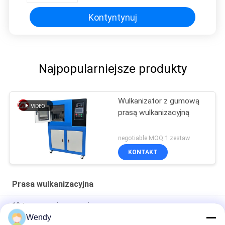
Kontyntynuj
Najpopularniejsze produkty
Wulkanizator z gumową
prasą wulkanizacyjną
negotiable MOQ:1 zestaw
KONTAKT
Prasa wulkanizacyjna
10 ton ręcznej gumowej prasy na gorąco.
Wendy