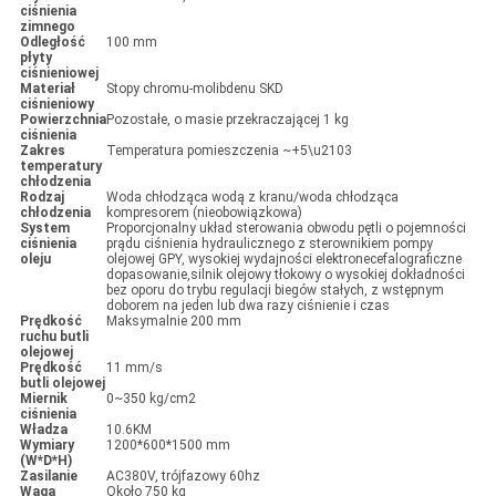
ciśnienia
zimnego
Odległość
100 mm
płyty
ciśnieniowej
Materiał
Stopy chromu-molibdenu SKD
ciśnieniowy
Powierzchnia
Pozostałe, o masie przekraczającej 1 kg
ciśnienia
Zakres
Temperatura pomieszczenia ~+5\u2103
temperatury
chłodzenia
Rodzaj
Woda chłodząca wodą z kranu/woda chłodząca
chłodzenia
kompresorem (nieobowiązkowa)
System
Proporcjonalny układ sterowania obwodu pętli o pojemności
ciśnienia
prądu ciśnienia hydraulicznego z sterownikiem pompy
oleju
olejowej GPY, wysokiej wydajności elektronecefalograficzne
dopasowanie,silnik olejowy tłokowy o wysokiej dokładności
bez oporu do trybu regulacji biegów stałych, z wstępnym
doborem na jeden lub dwa razy ciśnienie i czas
Prędkość
Maksymalnie 200 mm
ruchu butli
olejowej
Prędkość
11 mm/s
butli olejowej
Miernik
0~350 kg/cm2
ciśnienia
Władza
10.6KM
Wymiary
1200*600*1500 mm
(W*D*H)
Zasilanie
AC380V, trójfazowy 60hz
Waga
Około 750 kg