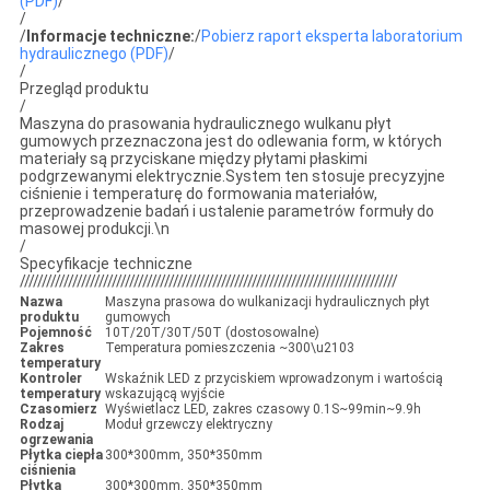
(PDF)
/
/
/
Informacje techniczne:
/
Pobierz raport eksperta laboratorium
hydraulicznego (PDF)
/
/
Przegląd produktu
/
Maszyna do prasowania hydraulicznego wulkanu płyt
gumowych przeznaczona jest do odlewania form, w których
materiały są przyciskane między płytami płaskimi
podgrzewanymi elektrycznie.System ten stosuje precyzyjne
ciśnienie i temperaturę do formowania materiałów,
przeprowadzenie badań i ustalenie parametrów formuły do
masowej produkcji.\n
/
Specyfikacje techniczne
//////////////////////////////////////////////////////////////////////////////////////
Nazwa
Maszyna prasowa do wulkanizacji hydraulicznych płyt
produktu
gumowych
Pojemność
10T/20T/30T/50T (dostosowalne)
Zakres
Temperatura pomieszczenia ~300\u2103
temperatury
Kontroler
Wskaźnik LED z przyciskiem wprowadzonym i wartością
temperatury
wskazującą wyjście
Czasomierz
Wyświetlacz LED, zakres czasowy 0.1S~99min~9.9h
Rodzaj
Moduł grzewczy elektryczny
ogrzewania
Płytka ciepła
300*300mm, 350*350mm
ciśnienia
Płytka
300*300mm, 350*350mm