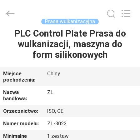
Dongguan
Zhongli
Instrument
Technology
Co.,
Prasa wulkanizacyjna
Ltd..
All
Rights
PLC Control Plate Prasa do
DOM
Reserved.
wulkanizacji, maszyna do
PRODUKTY
form silikonowych
FILMY
Miejsce
Chiny
pochodzenia:
O
Nazwa
ZL
handlowa:
NAS
Orzecznictwo:
ISO, CE
WYCIECZKA
Numer modelu:
ZL-3022
PO
Minimalne
1 zestaw