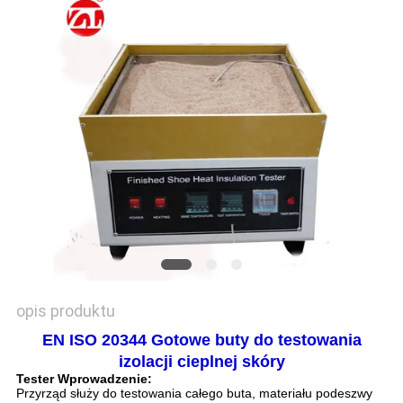
WYCENĘ
VR
SHOW
SITEMAP
PRIVACY
POLICY
opis produktu
EN ISO 20344 Gotowe buty do testowania
izolacji cieplnej skóry
Tester Wprowadzenie:
Przyrząd służy do testowania całego buta, materiału podeszwy