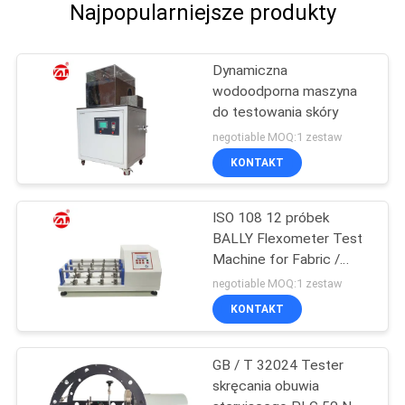
Najpopularniejsze produkty
Dynamiczna
wodoodporna maszyna
do testowania skóry
negotiable MOQ:1 zestaw
KONTAKT
ISO 108 12 próbek
BALLY Flexometer Test
Machine for Fabric /
Leather
negotiable MOQ:1 zestaw
KONTAKT
GB / T 32024 Tester
skręcania obuwia