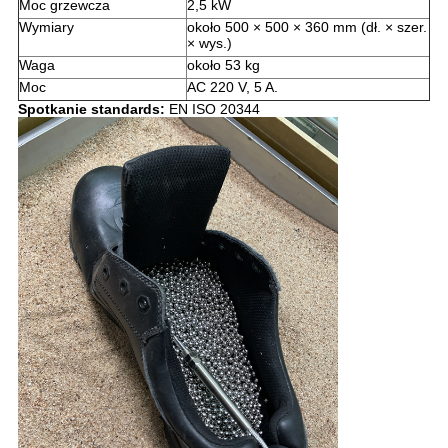
Moc grzewcza
2,5 kW
Wymiary
około 500 × 500 × 360 mm (dł. × szer.
× wys.)
Waga
około 53 kg
Moc
AC 220 V, 5 A.
Spotkanie
standard
s
:
EN ISO 20344