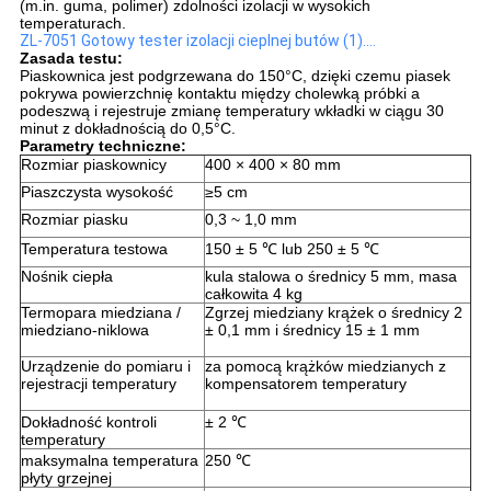
(m.in. guma, polimer) zdolności izolacji w wysokich
temperaturach.
ZL-7051 Gotowy tester izolacji cieplnej butów (1)....
Zasada testu:
Piaskownica jest podgrzewana do 150°C, dzięki czemu piasek
pokrywa powierzchnię kontaktu między cholewką próbki a
podeszwą i rejestruje zmianę temperatury wkładki w ciągu 30
minut z dokładnością do 0,5°C.
Parametry techniczne:
Rozmiar piaskownicy
400 × 400 × 80 mm
Piaszczysta wysokość
≥5 cm
Rozmiar piasku
0,3 ~ 1,0 mm
Temperatura testowa
150 ± 5 ℃ lub 250 ± 5 ℃
Nośnik ciepła
kula stalowa o średnicy 5 mm, masa
całkowita 4 kg
Termopara miedziana /
Zgrzej miedziany krążek o średnicy 2
miedziano-niklowa
± 0,1 mm i średnicy 15 ± 1 mm
Urządzenie do pomiaru i
za pomocą krążków miedzianych z
rejestracji temperatury
kompensatorem temperatury
Dokładność kontroli
± 2 ℃
temperatury
maksymalna temperatura
250 ℃
płyty grzejnej