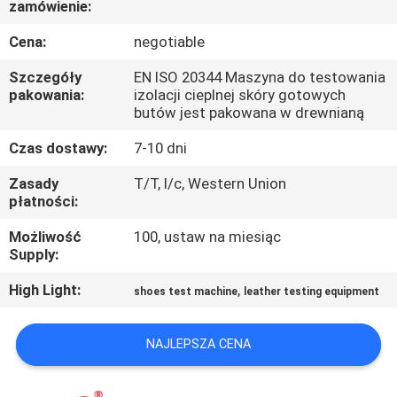
zamówienie:
FABRYCE
Cena:
negotiable
KONTROLA
Szczegóły
EN ISO 20344 Maszyna do testowania
JAKOŚCI
pakowania:
izolacji cieplnej skóry gotowych
butów jest pakowana w drewnianą
Czas dostawy:
7-10 dni
SKONTAKTUJ
SIĘ
Zasady
T/T, l/c, Western Union
płatności:
Z
Możliwość
100, ustaw na miesiąc
NAMI
Supply:
High Light:
,
shoes test machine
leather testing equipment
AKTUALNOŚCI
NAJLEPSZA CENA
POPROSIĆ
O