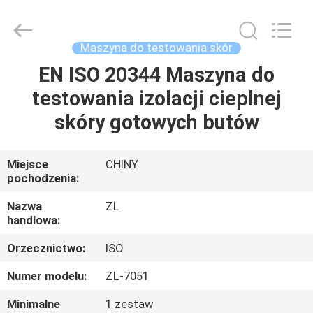
Dongguan
Zhongli
Instrument
Technology
Co.,
Maszyna do testowania skór
Ltd..
All
Rights
EN ISO 20344 Maszyna do
DOM
Reserved.
testowania izolacji cieplnej
PRODUKTY
skóry gotowych butów
FILMY
Miejsce
CHINY
pochodzenia:
O
Nazwa
ZL
handlowa:
NAS
Orzecznictwo:
ISO
WYCIECZKA
Numer modelu:
ZL-7051
PO
Minimalne
1 zestaw