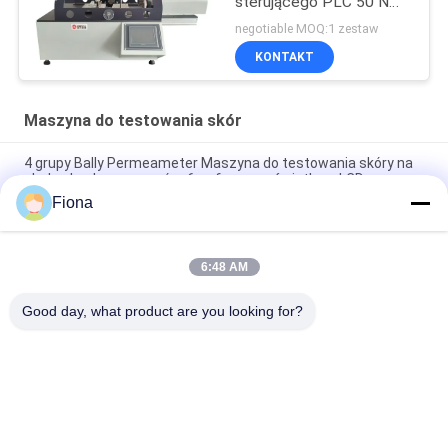
sterującego PLC 50 NM
Pojemność
negotiable MOQ:1 zestaw
KONTAKT
Maszyna do testowania skór
4 grupy Bally Permeameter Maszyna do testowania skóry na
cholewkach z surowców, 6-cyfrowy wyświetlacz LCD
Fiona
LCD BALLY Flexometer Maszyna do testowania skóry używana
w odzieży / obuwie / torbach
6:48 AM
SATRA TM171 Bally Flexing Leather Dynamiczny wodoodporny
sprzęt do pomiaru penetracji
Good day, what product are you looking for?
popularne kategorie
Wszystko
Maszyna Do 
Prasa 
Testowania Gumy
Wulkanizacyjna