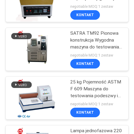
butów
WYCENĘ
negotiable MOQ:1 zestaw
KONTAKT
VR
SATRA TM92 Pionowa
SHOW
konstrukcja Wygodna
maszyna do testowania
temperatury obuwia
SITEMAP
negotiable MOQ:1 zestaw
KONTAKT
PRIVACY
25 kg Pojemność ASTM
POLICY
F 609 Maszyna do
testowania podeszwy i
pięty z ograniczonym
negotiable MOQ:1 zestaw
poślizgiem
KONTAKT
Lampa jednofazowa 220