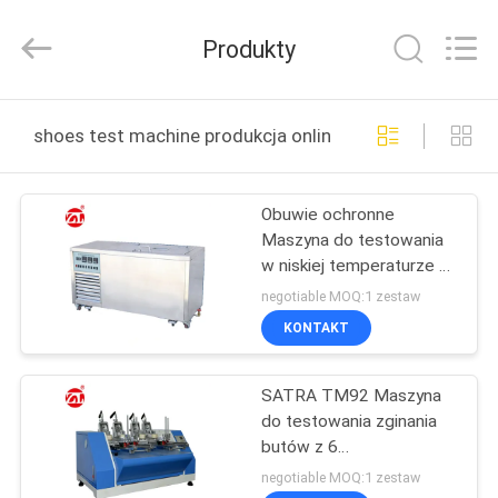
Dongguan
Zhongli
Instrument
Produkty
Technology
Co.,
Ltd..
All
Rights
DOM
Reserved.
shoes test machine produkcja online
PRODUKTY
Obuwie ochronne
Maszyna do testowania
FILMY
w niskiej temperaturze z
funkcją automatycznego
negotiable MOQ:1 zestaw
odszraniania
O
KONTAKT
NAS
SATRA TM92 Maszyna
do testowania zginania
WYCIECZKA
butów z 6
PO
elektronicznymi ekranami
negotiable MOQ:1 zestaw