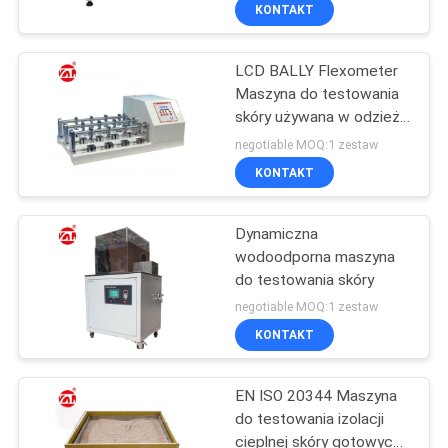
LCD, 0°~90°
FABRYCE
KONTAKT
regulowanym kątem
zginania i prędkością 0 ~
150 cpm
LCD BALLY Flexometer
KONTROLA
Maszyna do testowania
JAKOŚCI
skóry używana w odzieży
/ obuwie / torbach
negotiable MOQ:1 zestaw
SKONTAKTUJ
KONTAKT
SIĘ
Dynamiczna
Z
wodoodporna maszyna
NAMI
do testowania skóry
negotiable MOQ:1 zestaw
AKTUALNOŚCI
KONTAKT
EN ISO 20344 Maszyna
POPROSIĆ
do testowania izolacji
O
cieplnej skóry gotowych