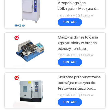
V zapobiegająca
żółknięciu - Maszyna do
badania przebarwień typu
negotiable MOQ:1 zestaw
KONTAKT
Maszyna do testowania
zgniotu skóry w butach,
odzieży, torebce
bagażowej
negotiable MOQ:1 zestaw
KONTAKT
Skórzana przepuszczalna
podwójna maszyna do
testowania gazu pod
kątem temperatury i
negotiable MOQ:1 zestaw
wilgotności
KONTAKT