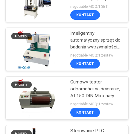
Badania Przyciągania
WYCENĘ
negotiable MOQ:1 SET
Materiału 20KN
KONTAKT
VR
Inteligentny
SHOW
automatyczny sprzęt do
badania wytrzymałości
na rozerwanie Mullen do
SITEMAP
negotiable MOQ:1 zestaw
kartonu
KONTAKT
PRIVACY
Gumowy tester
POLICY
odporności na ścieranie,
AT150 DIN Materiały
gumowe Urządzenia do
negotiable MOQ:1 zestaw
badania tarcia
KONTAKT
Sterowanie PLC