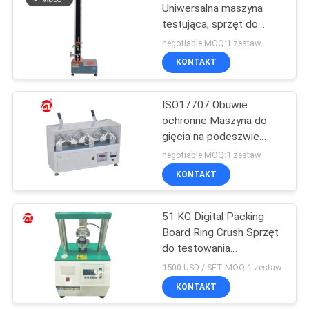
Uniwersalna maszyna
testująca, sprzęt do
badania wytrzymałości
negotiable MOQ:1 zestaw
na rozciąganie 500N
KONTAKT
ISO17707 Obuwie
ochronne Maszyna do
gięcia na podeszwie
Maszyna do zginania pod
negotiable MOQ:1 zestaw
kątem 90 °
KONTAKT
51 KG Digital Packing
Board Ring Crush Sprzęt
do testowania
wytrzymałości
1500 USD / SET MOQ:1 zestaw
KONTAKT