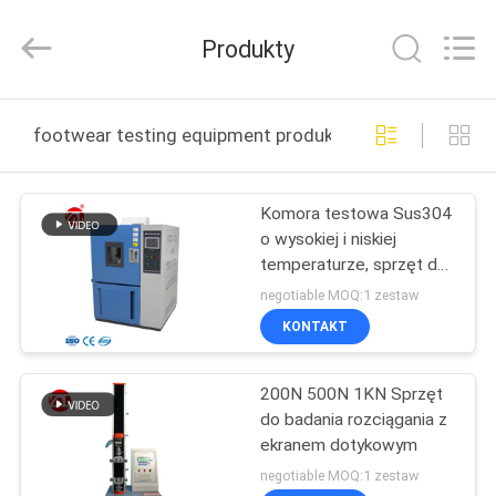
Dongguan
Zhongli
Instrument
Produkty
Technology
Co.,
Ltd..
All
Rights
DOM
Reserved.
footwear testing equipment produkcja online
PRODUKTY
Komora testowa Sus304
o wysokiej i niskiej
FILMY
temperaturze, sprzęt do
badań środowiskowych
negotiable MOQ:1 zestaw
O
KONTAKT
NAS
200N 500N 1KN Sprzęt
do badania rozciągania z
WYCIECZKA
ekranem dotykowym
PO
negotiable MOQ:1 zestaw