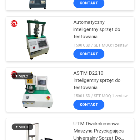
FABRYCE
KONTAKT
Automatyczny
KONTROLA
inteligentny sprzęt do
JAKOŚCI
testowania
wytrzymałości na
1500 USD / SET MOQ:1 zestaw
pękanie kartonów
SKONTAKTUJ
KONTAKT
papierowych
SIĘ
ASTM D2210
Z
Inteligentny sprzęt do
NAMI
testowania
wytrzymałości na
1500 USD / SET MOQ:1 zestaw
pękanie kartonu
AKTUALNOŚCI
KONTAKT
UTM Dwukolumnowa
POPROSIĆ
Maszyna Przyciągająca
O
Universalny Sprzęt Do