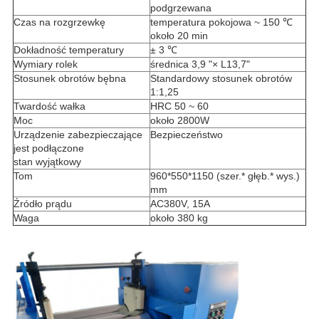
podgrzewana
Czas na rozgrzewkę
temperatura pokojowa ~ 150 ℃
około 20 min
Dokładność temperatury
± 3 ℃
Wymiary rolek
średnica 3,9 "× L13,7"
Stosunek obrotów bębna
Standardowy stosunek obrotów
1:1,25
Twardość wałka
HRC 50 ~ 60
Moc
około 2800W
Urządzenie zabezpieczające
Bezpieczeństwo
jest podłączone
stan wyjątkowy
Tom
960*550*1150 (szer.* głęb.* wys.)
mm
Źródło prądu
AC380V, 15A
Waga
około 380 kg