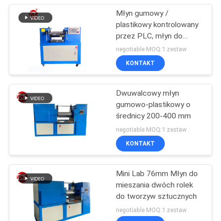
Młyn gumowy /
plastikowy kontrolowany
przez PLC, młyn do
mieszania w laboratorium
negotiable MOQ:1 zestaw
KONTAKT
Dwuwalcowy młyn
gumowo-plastikowy o
średnicy 200-400 mm
negotiable MOQ:1 zestaw
KONTAKT
Mini Lab 76mm Młyn do
mieszania dwóch rolek
do tworzyw sztucznych
negotiable MOQ:1 zestaw