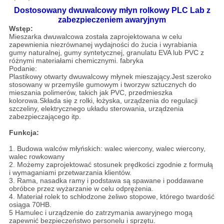
Dostosowany dwuwalcowy młyn rolkowy PLC Lab z
zabezpieczeniem awaryjnym
Wstęp:
Mieszarka dwuwalcowa została zaprojektowana w celu
zapewnienia niezrównanej wydajności do żucia i wyrabiania
gumy naturalnej, gumy syntetycznej, granulatu EVA lub PVC z
różnymi materiałami chemicznymi. fabryka
Podanie:
Plastikowy otwarty dwuwalcowy młynek mieszający.Jest szeroko
stosowany w przemyśle gumowym i tworzyw sztucznych do
mieszania polimerów, takich jak PVC, przedmieszka
kolorowa.Składa się z rolki, łożyska, urządzenia do regulacji
szczeliny, elektrycznego układu sterowania, urządzenia
zabezpieczającego itp.
Funkcja:
1. Budowa walców młyńskich: walec wiercony, walec wiercony,
walec rowkowany
2. Możemy zaprojektować stosunek prędkości zgodnie z formułą
i wymaganiami przetwarzania klientów.
3. Rama, nasadka ramy i podstawa są spawane i poddawane
obróbce przez wyżarzanie w celu odprężenia.
4. Materiał rolek to schłodzone żeliwo stopowe, którego twardość
osiąga 70HB.
5 Hamulec i urządzenie do zatrzymania awaryjnego mogą
zapewnić bezpieczeństwo personelu i sprzętu.