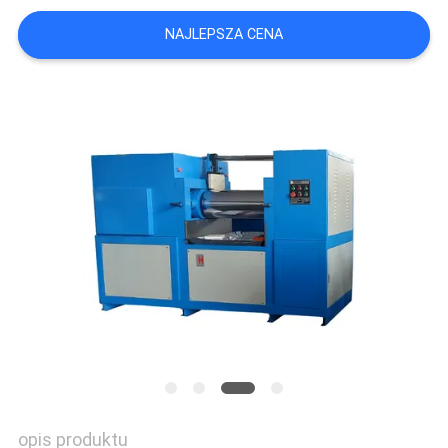
WYCENĘ
NAJLEPSZA CENA
VR
SHOW
SITEMAP
PRIVACY
POLICY
opis produktu