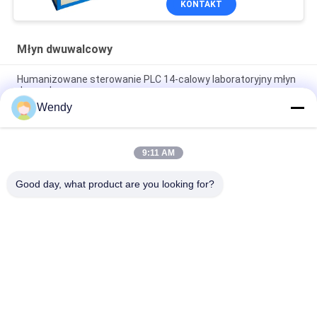
KONTAKT
Młyn dwuwalcowy
Humanizowane sterowanie PLC 14-calowy laboratoryjny młyn
dwuwalcowy
Wendy
12-calowy 16-calowy dwuwalcowy młyn do plastiku i gumy do
użytku laboratoryjnego
9:11 AM
14-calowy młyn dwuwalcowy do żucia i ugniatania naturalnej
gumy
Good day, what product are you looking for?
popularne kategorie
Wszystko
Maszyna Do 
Prasa 
Testowania Gumy
Wulkanizacyjna
Uniwersalna 
Młyn Dwuwalcowy
Maszyna Testująca