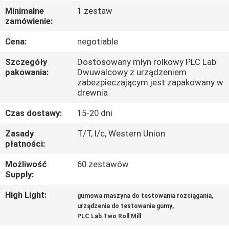
FABRYCE
Minimalne
1 zestaw
zamówienie:
KONTROLA
Cena:
negotiable
JAKOŚCI
Szczegóły
Dostosowany młyn rolkowy PLC Lab
pakowania:
Dwuwalcowy z urządzeniem
zabezpieczającym jest zapakowany w
SKONTAKTUJ
drewnia
SIĘ
Czas dostawy:
15-20 dni
Z
Zasady
T/T, l/c, Western Union
NAMI
płatności:
Możliwość
60 zestawów
AKTUALNOŚCI
Supply:
High Light:
,
gumowa maszyna do testowania rozciągania
POPROSIĆ
,
urządzenia do testowania gumy
PLC Lab Two Roll Mill
O