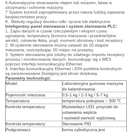
6 Automatyczne smarowanie olejem lub smarem, łatwe w
utrzymaniu i ochronie maszyny.
7 System kontroli zaprojektowany przez naturę ludzką zapewnia
bezpieczeństwo pracy.
8.. Metody regulacji docisku rolki: ręczne lub elektryczne
Inteligentny panel sterowania i system sterowania PLC:
1. Zapis danych w czasie rzeczywistym i eksport czasu
ugniatania, temperatury (komora mieszania i przednie/tylne
wirniki), ciśnienie tłoka, prąd, moment obrotowy i kod receptury.
2. W systemie sterowania można ustawić do 20 etapów
mieszania, oszczędzając 20 miejsc na przepisy.
3. System sterowania jest zdolny do zdalnego importu receptury
procesu i monitorowania danych, komunikując się z MES
poprzez interfejs komunikacyjny Ethernet.
4. Interfejs komunikacyjny Ethernet i 20% punktów kontrolnych
są zarezerwowane.Dostępny jest ekran dotykowy.
Parametry technologii:
Model
Laboratoryjna gumowa maszyna
do kalandrowania
Pojemność mieszana
0,5-1 kg / 2-3 kg / 5-7 kg
Temperatura
temperatura pokojowa ~ 300 ℃
Kontrola temperatury
Wyświetlacz LED, przyciski do
ustawiania wejścia
i wyświetl wartość wyjściową;
Kontrola temperatury
Sterowanie PID
Podgrzewacz
forma cylindryczna jest