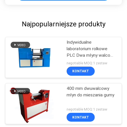
Najpopularniejsze produkty
Indywidualne
laboratorium rolkowe
PLC Dwa młyny walcowe
z urządzeniem ochrony
negotiable MOQ:1 zestaw
awaryjnej
KONTAKT
400 mm dwuwalcowy
młyn do mieszania gumy
negotiable MOQ:1 zestaw
KONTAKT