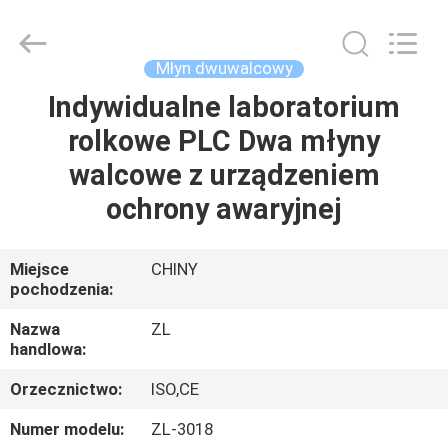
Dongguan
Zhongli
Instrument
Technology
Co.,
Młyn dwuwalcowy
Ltd..
All
Rights
Indywidualne laboratorium
DOM
Reserved.
rolkowe PLC Dwa młyny
PRODUKTY
walcowe z urządzeniem
ochrony awaryjnej
FILMY
Miejsce
CHINY
pochodzenia:
O
NAS
Nazwa
ZL
handlowa:
WYCIECZKA
Orzecznictwo:
ISO,CE
PO
Numer modelu:
ZL-3018