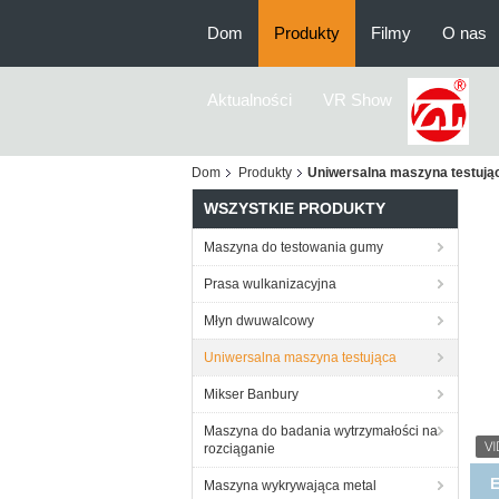
Dom
Produkty
Filmy
O nas
Aktualności
VR Show
Dom
Produkty
Uniwersalna maszyna testują
WSZYSTKIE PRODUKTY
Maszyna do testowania gumy
Prasa wulkanizacyjna
Młyn dwuwalcowy
Uniwersalna maszyna testująca
Mikser Banbury
Maszyna do badania wytrzymałości na
rozciąganie
3
Maszyna wykrywająca metal