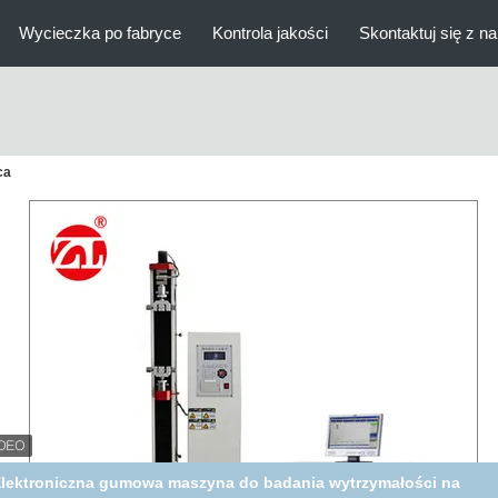
Wycieczka po fabryce
Kontrola jakości
Skontaktuj się z n
ca
00KN Komputerowa maszyna do testowania wytrzymałości na