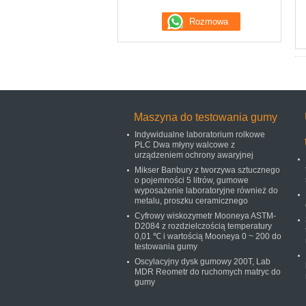
Maszyna do testowania gumy
Indywidualne laboratorium rolkowe
PLC Dwa młyny walcowe z
urządzeniem ochrony awaryjnej
Mikser Banbury z tworzywa sztucznego
o pojemności 5 litrów, gumowe
wyposażenie laboratoryjne również do
metalu, proszku ceramicznego
Cyfrowy wiskozymetr Mooneya ASTM-
D2084 z rozdzielczością temperatury
0,01 ℃ i wartością Mooneya 0 ~ 200 do
testowania gumy
Oscylacyjny dysk gumowy 200T, Lab
MDR Reometr do ruchomych matryc do
gumy