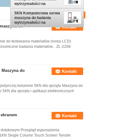
wytrzymałości na
rozciąganie serwosilnika
5KN Komputerowa serwa
maszyna do badania
wytrzymałości na
 maszyna do
Kontakt
rozciąganie tworzyw
sztucznych
ie do testowania materiałów (nowy LCD)
nomiczne badania materiałów... ZL-2208
m Maszyna do
Kontakt
jedynczej kolumnie 5KN dla sprzętu Maszyna do
5KN dla sprzętu i aplikacji elektronicznych
z ekranem
Kontakt
e dotykowym Przegląd wyposażenia
1KN Single Column Touch Screen Tensile