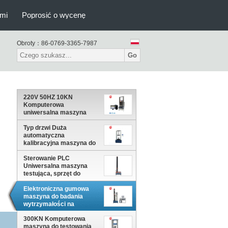
ami
Poprosić o wycenę
Obroty：
86-0769-3365-7987
Go
220V 50HZ 10KN
Komputerowa
uniwersalna maszyna
testująca Servo
Typ drzwi Duża
automatyczna
kalibracyjna maszyna do
testowania sprężyn 220V
50Hz
Sterowanie PLC
Uniwersalna maszyna
testująca, sprzęt do
badania wytrzymałości na
rozciąganie 500N
Elektroniczna gumowa
maszyna do badania
wytrzymałości na
rozciąganie, maszyna do
testowania tkanin 5KN
300KN Komputerowa
maszyna do testowania