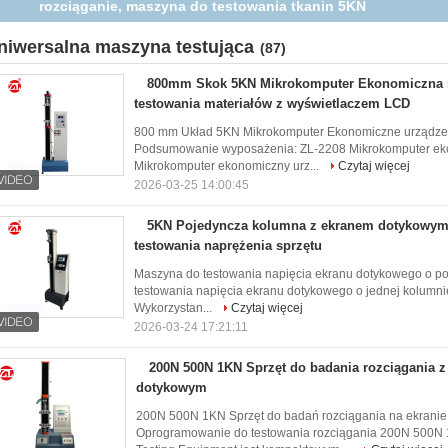
rozciąganie serwosilnika
niwersalna maszyna testująca
(87)
800mm Skok 5KN Mikrokomputer Ekonomiczna
testowania materiałów z wyświetlaczem LCD
800 mm Układ 5KN Mikrokomputer Ekonomiczne urządzen
Podsumowanie wyposażenia: ZL-2208 Mikrokomputer eko
Mikrokomputer ekonomiczny urz...
Czytaj więcej
2026-03-25 14:00:45
5KN Pojedyncza kolumna z ekranem dotykowy
testowania naprężenia sprzętu
Maszyna do testowania napięcia ekranu dotykowego o po
testowania napięcia ekranu dotykowego o jednej kolumnie 
Wykorzystan...
Czytaj więcej
2026-03-24 17:21:11
200N 500N 1KN Sprzęt do badania rozciągania 
dotykowym
200N 500N 1KN Sprzęt do badań rozciągania na ekrani
Oprogramowanie do testowania rozciągania 200N 500N 