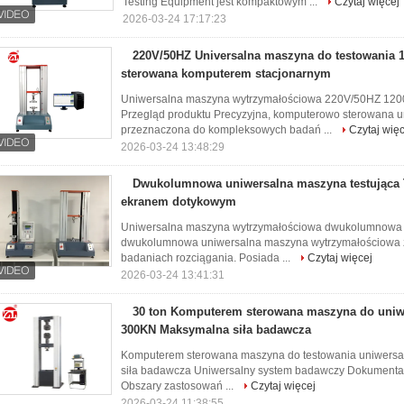
Testing Equipment jest kompaktowym ...
Czytaj więcej
2026-03-24 17:17:23
220V/50HZ Universalna maszyna do testowania
sterowana komputerem stacjonarnym
Uniwersalna maszyna wytrzymałościowa 220V/50HZ 12
Przegląd produktu Precyzyjna, komputerowo sterowana 
przeznaczona do kompleksowych badań ...
Czytaj więc
2026-03-24 13:48:29
Dwukolumnowa uniwersalna maszyna testująca T
ekranem dotykowym
Uniwersalna maszyna wytrzymałościowa dwukolumnow
dwukolumnowa uniwersalna maszyna wytrzymałościowa z
badaniach rozciągania. Posiada ...
Czytaj więcej
2026-03-24 13:41:31
30 ton Komputerem sterowana maszyna do uniw
300KN Maksymalna siła badawcza
Komputerem sterowana maszyna do testowania uniwersa
siła badawcza Uniwersalny system badawczy Dokumentac
Obszary zastosowań ...
Czytaj więcej
2026-03-24 11:38:55