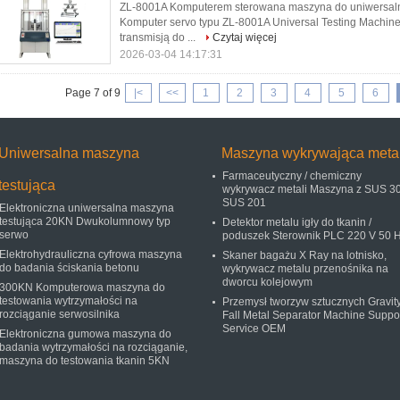
ZL-8001A Komputerem sterowana maszyna do uniwersa
Komputer servo typu ZL-8001A Universal Testing Machine
transmisją do ...
Czytaj więcej
2026-03-04 14:17:31
Page 7 of 9
|<
<<
1
2
3
4
5
6
Uniwersalna maszyna
Maszyna wykrywająca meta
Farmaceutyczny / chemiczny
testująca
wykrywacz metali Maszyna z SUS 30
SUS 201
Elektroniczna uniwersalna maszyna
testująca 20KN Dwukolumnowy typ
Detektor metalu igły do ​​tkanin /
serwo
poduszek Sterownik PLC 220 V 50 
Elektrohydrauliczna cyfrowa maszyna
Skaner bagażu X Ray na lotnisko,
do badania ściskania betonu
wykrywacz metalu przenośnika na
dworcu kolejowym
300KN Komputerowa maszyna do
testowania wytrzymałości na
Przemysł tworzyw sztucznych Gravit
rozciąganie serwosilnika
Fall Metal Separator Machine Suppo
Service OEM
Elektroniczna gumowa maszyna do
badania wytrzymałości na rozciąganie,
maszyna do testowania tkanin 5KN