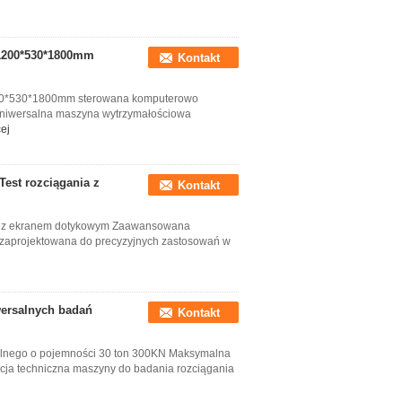
 1200*530*1800mm
Kontakt
00*530*1800mm sterowana komputerowo
uniwersalna maszyna wytrzymałościowa
ej
est rozciągania z
Kontakt
a z ekranem dotykowym Zaawansowana
aprojektowana do precyzyjnych zastosowań w
ersalnych badań
Kontakt
lnego o pojemności 30 ton 300KN Maksymalna
ja techniczna maszyny do badania rozciągania