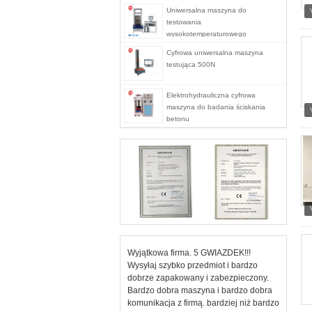
Uniwersalna maszyna do
testowania
wysokotemperaturowego
serwomechanizmu komputera
Cyfrowa uniwersalna maszyna
stacjonarnego
testująca 500N
Elektrohydrauliczna cyfrowa
maszyna do badania ściskania
betonu
Wyjątkowa firma. 5 GWIAZDEK!!!
Wysyłaj szybko przedmiot i bardzo
dobrze zapakowany i zabezpieczony.
Bardzo dobra maszyna i bardzo dobra
komunikacja z firmą. bardziej niż bardzo