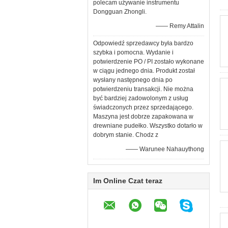
polecam używanie instrumentu
Dongguan Zhongli.
—— Remy Attalin
Odpowiedź sprzedawcy była bardzo
szybka i pomocna. Wydanie i
potwierdzenie PO / PI zostało wykonane
w ciągu jednego dnia. Produkt został
wysłany następnego dnia po
potwierdzeniu transakcji. Nie można
być bardziej zadowolonym z usług
świadczonych przez sprzedającego.
Maszyna jest dobrze zapakowana w
drewniane pudełko. Wszystko dotarło w
dobrym stanie. Chodz z
—— Warunee Nahauythong
Im Online Czat teraz