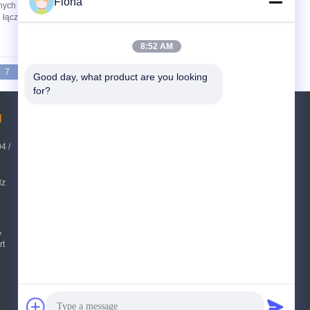
Fiona
lnych badań Podsumowanie wyposażenia
 łączy technologię elektroniczną z mechaniczną
8:52 AM
7
8
9
>>
>|
Good day, what product are you looking 
for?
l
Poprosić o wycenę
4 /
Wysłać
sgs
Hz
E-Mail
Mapa strony
|
y
Strona mobilna
rt