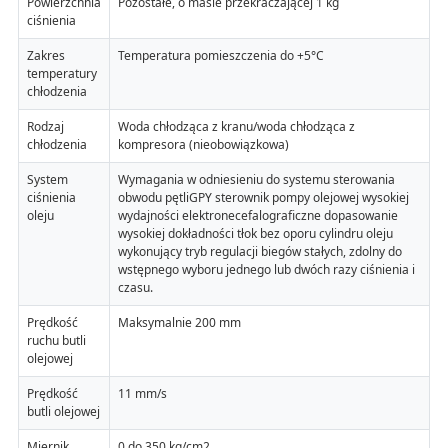
Powierzchnia
Pozostałe, o masie przekraczającej 1 kg
ciśnienia
Zakres
Temperatura pomieszczenia do +5°C
temperatury
chłodzenia
Rodzaj
Woda chłodząca z kranu/woda chłodząca z
chłodzenia
kompresora (nieobowiązkowa)
System
Wymagania w odniesieniu do systemu sterowania
ciśnienia
obwodu pętliGPY sterownik pompy olejowej wysokiej
oleju
wydajności elektronecefalograficzne dopasowanie
wysokiej dokładności tłok bez oporu cylindru oleju
wykonujący tryb regulacji biegów stałych, zdolny do
wstępnego wyboru jednego lub dwóch razy ciśnienia i
czasu.
Prędkość
Maksymalnie 200 mm
ruchu butli
olejowej
Prędkość
11 mm/s
butli olejowej
Miernik
0 do 350 kg/cm2