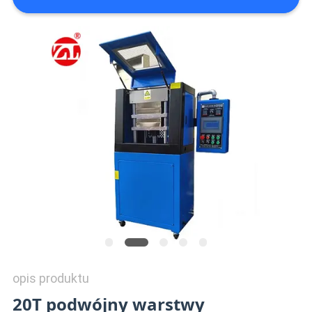
WYCENĘ
VR
SHOW
SITEMAP
PRIVACY
POLICY
opis produktu
20T podwójny warstwy