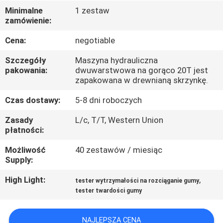
FABRYCE
Minimalne
1 zestaw
zamówienie:
KONTROLA
Cena:
negotiable
JAKOŚCI
Szczegóły
Maszyna hydrauliczna
pakowania:
dwuwarstwowa na gorąco 20T jest
zapakowana w drewnianą skrzynkę.
SKONTAKTUJ
Czas dostawy:
5-8 dni roboczych
SIĘ
Z
Zasady
L/c, T/T, Western Union
płatności:
NAMI
Możliwość
40 zestawów / miesiąc
Supply:
AKTUALNOŚCI
High Light:
,
tester wytrzymałości na rozciąganie gumy
tester twardości gumy
POPROSIĆ
O
NAJLEPSZA CENA