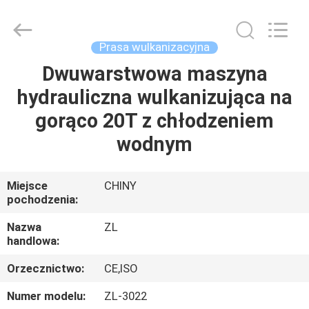
Dongguan
Zhongli
Instrument
Technology
Co.,
Prasa wulkanizacyjna
Ltd..
All
Rights
Dwuwarstwowa maszyna
DOM
Reserved.
hydrauliczna wulkanizująca na
PRODUKTY
gorąco 20T z chłodzeniem
wodnym
FILMY
Miejsce
CHINY
pochodzenia:
O
NAS
Nazwa
ZL
handlowa:
WYCIECZKA
Orzecznictwo:
CE,ISO
PO
Numer modelu:
ZL-3022