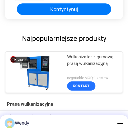
Kontyntynuj
Najpopularniejsze produkty
Wulkanizator z gumową
prasą wulkanizacyjną
negotiable MOQ:1 zestaw
KONTAKT
Prasa wulkanizacyjna
10 ton ręcznej gumowej prasy na gorąco.
Wendy
PLC Control Plate Prasa do wulkanizacji, maszyna do form