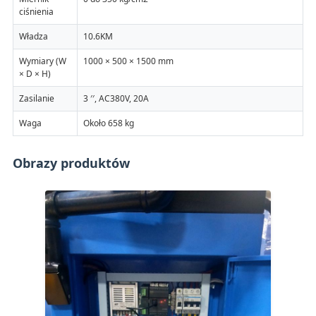
ciśnienia
Władza
10.6KM
Wymiary (W
1000 × 500 × 1500 mm
× D × H)
Zasilanie
3 ′′, AC380V, 20A
Waga
Około 658 kg
Obrazy produktów