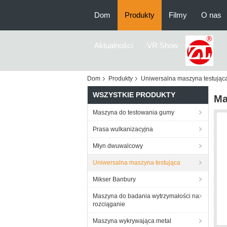
Dom
Produkty
Filmy
O nas
Aktualności
VR Show
Dom
Produkty
Uniwersalna maszyna testując
WSZYSTKIE PRODUKTY
Ma
Maszyna do testowania gumy
Prasa wulkanizacyjna
Młyn dwuwalcowy
Uniwersalna maszyna testująca
Mikser Banbury
Maszyna do badania wytrzymałości na
rozciąganie
Maszyna wykrywająca metal