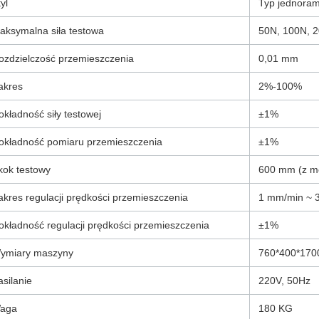
yl
Typ jednora
aksymalna siła testowa
50N, 100N, 
ozdzielczość przemieszczenia
0,01 mm
akres
2%-100%
okładność siły testowej
±1%
okładność pomiaru przemieszczenia
±1%
kok testowy
600 mm (z mo
akres regulacji prędkości przemieszczenia
1 mm/min ~ 
okładność regulacji prędkości przemieszczenia
±1%
ymiary maszyny
760*400*17
asilanie
220V, 50Hz
aga
180 KG