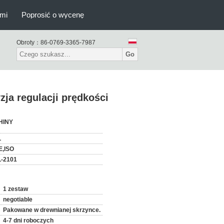
ami
Poprosić o wycenę
Obroty：
86-0769-3365-7987
Go
ja regulacji prędkości
HINY
L
E,ISO
L-2101
1 zestaw
negotiable
Pakowane w drewnianej skrzynce.
4-7 dni roboczych