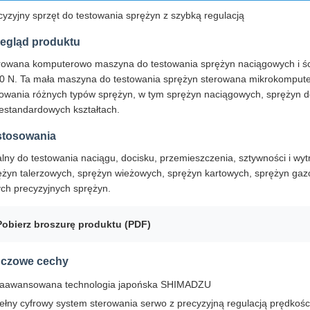
cyzyjny sprzęt do testowania sprężyn z szybką regulacją
egląd produktu
rowana komputerowo maszyna do testowania sprężyn naciągowych i ści
0 N. Ta mała maszyna do testowania sprężyn sterowana mikrokompute
towania różnych typów sprężyn, w tym sprężyn naciągowych, sprężyn d
iestandardowych kształtach.
stosowania
alny do testowania naciągu, docisku, przemieszczenia, sztywności i wy
ężyn talerzowych, sprężyn wieżowych, sprężyn kartowych, sprężyn gazo
ych precyzyjnych sprężyn.
Pobierz broszurę produktu (PDF)
uczowe cechy
aawansowana technologia japońska SHIMADZU
ełny cyfrowy system sterowania serwo z precyzyjną regulacją prędkośc