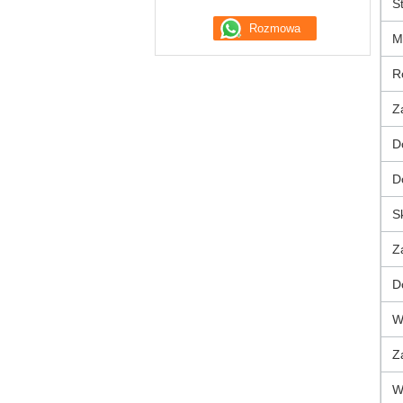
St
M
R
Z
D
D
S
Z
D
W
Z
W