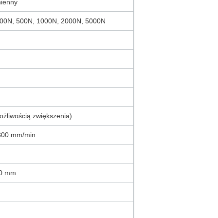
mienny
200N, 500N, 1000N, 2000N, 5000N
żliwością zwiększenia)
300 mm/min
00 mm