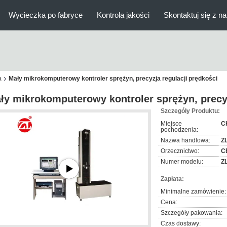
Wycieczka po fabryce
Kontrola jakości
Skontaktuj się z n
a
Mały mikrokomputerowy kontroler sprężyn, precyzja regulacji prędkości
ły mikrokomputerowy kontroler sprężyn, precyz
Szczegóły Produktu:
Miejsce
C
pochodzenia:
Nazwa handlowa:
Z
Orzecznictwo:
C
Numer modelu:
Z
Zapłata:
Minimalne zamówienie:
Cena:
Szczegóły pakowania:
Czas dostawy: