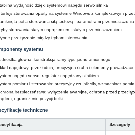
tabilna wydajność dzięki systemowi napędu serwo silnika
nterfejs sterowania oparty na systemie Windows z kompleksowym prz
amknięta pętla sterowania siłą testową i parametrami przemieszczenia
ryby sterowania stałym naprężeniem i stałym przemieszczeniem
łynne przełączanie między trybami sterowania
mponenty systemu
ednostka główna: konstrukcja ramy typu jednoramiennego
kład napędowy: przekładnia, precyzyjna śruba i elementy prowadzące
ystem napędu serwo: regulator napędzany silnikiem
ystem pomiaru i sterowania: precyzyjny czujnik siły, wzmacniacz pomi
chrona bezpieczeństwa: wyłączenie awaryjne, ochrona przed przecią
rądem, ograniczenie pozycji belki
cyfikacje techniczne
pecyfikacja
Szczegóły