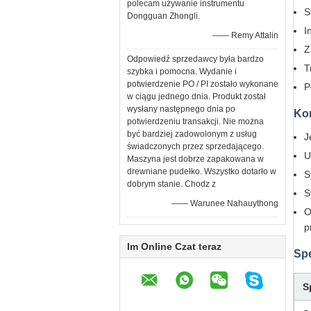
polecam używanie instrumentu
S
Dongguan Zhongli.
I
—— Remy Attalin
Z
Odpowiedź sprzedawcy była bardzo
T
szybka i pomocna. Wydanie i
potwierdzenie PO / PI zostało wykonane
P
w ciągu jednego dnia. Produkt został
wysłany następnego dnia po
Ko
potwierdzeniu transakcji. Nie można
być bardziej zadowolonym z usług
J
świadczonych przez sprzedającego.
U
Maszyna jest dobrze zapakowana w
drewniane pudełko. Wszystko dotarło w
S
dobrym stanie. Chodz z
S
—— Warunee Nahauythong
O
p
Im Online Czat teraz
Spe
S