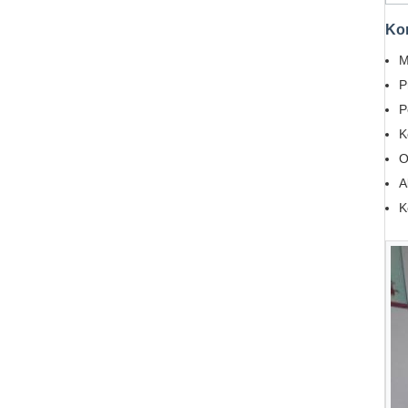
Ko
M
P
P
K
O
A
K