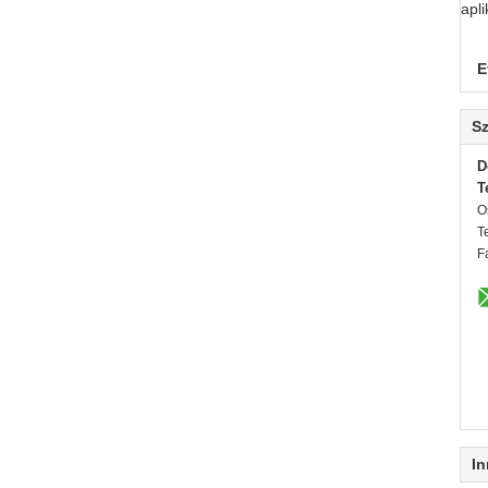
apli
E
Sz
D
T
O
T
F
In