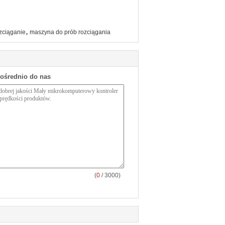
,
zciąganie
maszyna do prób rozciągania
pośrednio do nas
(
0
/ 3000)