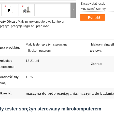
Zasady płatności:
Możliwość Supply:
Kontakt
Duży Obraz :
Mały mikrokomputerowy kontroler
prężyn, precyzja regulacji prędkości
Mały tester sprężyn sterowany
Maksymalna sił
zwa produktu:
mikrokomputerem
testowa:
olucja o
18-21 dni
Zakres:
siedleniu:
kładność siły
+ 1%
towej:
maszyna do prób rozciągania
maszyna do badania 
kreślić:
,
ły tester sprężyn sterowany mikrokomputerem