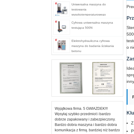
Uniwersalna maszyna do
Pre
testowania
wysokotemperaturowego
Prz
serwomechanizmu komputera
Cyfrowa uniwersalna maszyna
stacjonarnego
Ste
testująca 500N
500
tes
Elektrohydrauliczna cyfrowa
maszyna do badania ściskania
o n
betonu
Za
Ide
spr
inn
Wyjątkowa firma. 5 GWIAZDEK!!!
Kl
Wysyłaj szybko przedmiot i bardzo
dobrze zapakowany i zabezpieczony.
Z
Bardzo dobra maszyna i bardzo dobra
komunikacja z firmą. bardziej niż bardzo
P