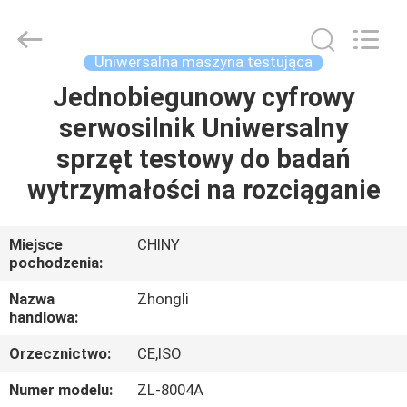
Dongguan
Zhongli
Instrument
Technology
Co.,
Uniwersalna maszyna testująca
Ltd..
All
Rights
Jednobiegunowy cyfrowy
DOM
Reserved.
serwosilnik Uniwersalny
PRODUKTY
sprzęt testowy do badań
wytrzymałości na rozciąganie
FILMY
Miejsce
CHINY
pochodzenia:
O
NAS
Nazwa
Zhongli
handlowa:
WYCIECZKA
Orzecznictwo:
CE,ISO
PO
Numer modelu:
ZL-8004A