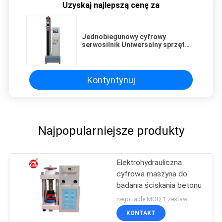
Uzyskaj najlepszą cenę za
Jednobiegunowy cyfrowy
serwosilnik Uniwersalny sprzęt
testowy do badań wytrzymałości
na rozciąganie
Kontyntynuj
Najpopularniejsze produkty
Elektrohydrauliczna
cyfrowa maszyna do
badania ściskania betonu
negotiable MOQ:1 zestaw
KONTAKT