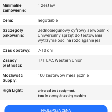
FABRYCE
Minimalne
1 zestaw
zamówienie:
KONTROLA
Cena:
negotiable
JAKOŚCI
Szczegóły
Jednobiegunowy cyfrowy serwosilnik
pakowania:
Uniwersalny sprzęt do testowania
wytrzymałości na rozciąganie jes
SKONTAKTUJ
Czas dostawy:
7-10 dni
SIĘ
Z
Zasady
T/T, L/C, Western Union
płatności:
NAMI
Możliwość
100 zestawów miesięcznie
Supply:
AKTUALNOŚCI
High Light:
,
universal test equipment
tensile strength testing machine
POPROSIĆ
O
NAJLEPSZA CENA