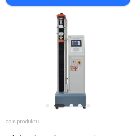
WYCENĘ
VR
SHOW
SITEMAP
PRIVACY
POLICY
opis produktu