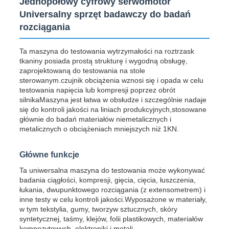
Jednopołowy cyfrowy serwomotor
Universalny sprzęt badawczy do badań
rozciągania
Ta maszyna do testowania wytrzymałości na roztrzask
tkaniny posiada prostą strukturę i wygodną obsługę,
zaprojektowaną do testowania na stole
sterowanym.czujnik obciążenia wznosi się i opada w celu
testowania napięcia lub kompresji poprzez obrót
silnikaMaszyna jest łatwa w obsłudze i szczególnie nadaje
się do kontroli jakości na liniach produkcyjnych,stosowane
głównie do badań materiałów niemetalicznych i
metalicznych o obciążeniach mniejszych niż 1KN.
Główne funkcje
Ta uniwersalna maszyna do testowania może wykonywać
badania ciągłości, kompresji, gięcia, cięcia, łuszczenia,
łukania, dwupunktowego rozciągania (z extensometrem) i
inne testy w celu kontroli jakości.Wyposażone w materiały,
w tym tekstylia, gumy, tworzyw sztucznych, skóry
syntetycznej, taśmy, klejów, folii plastikowych, materiałów
kompozytowych, elektroniki i metali.