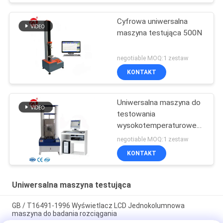
Cyfrowa uniwersalna
maszyna testująca 500N
negotiable MOQ:1 zestaw
KONTAKT
Uniwersalna maszyna do
testowania
wysokotemperaturowego
serwomechanizmu
negotiable MOQ:1 zestaw
komputera
KONTAKT
stacjonarnego
Uniwersalna maszyna testująca
GB / T16491-1996 Wyświetlacz LCD Jednokolumnowa
maszyna do badania rozciągania