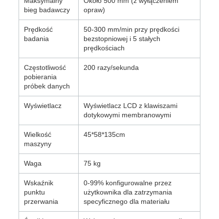
Maksymalny
Około 500 mm (z wyłączeniem
bieg badawczy
opraw)
Prędkość
50-300 mm/min przy prędkości
badania
bezstopniowej i 5 stałych
prędkościach
Częstotliwość
200 razy/sekunda
pobierania
próbek danych
Wyświetlacz
Wyświetlacz LCD z klawiszami
dotykowymi membranowymi
Wielkość
45*58*135cm
maszyny
Waga
75 kg
Wskaźnik
0-99% konfigurowalne przez
punktu
użytkownika dla zatrzymania
przerwania
specyficznego dla materiału