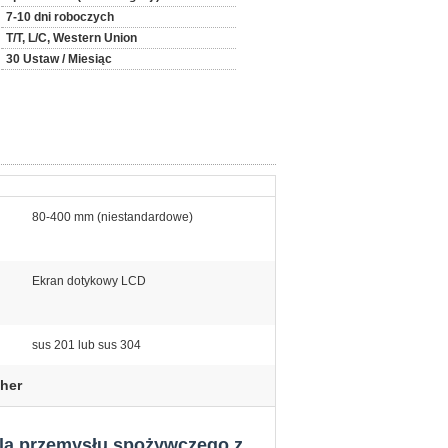
7-10 dni roboczych
T/T, L/C, Western Union
30 Ustaw / Miesiąc
80-400 mm (niestandardowe)
Ekran dotykowy LCD
sus 201 lub sus 304
gher
 dla przemysłu spożywczego z