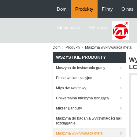
Dom
Produkty
Filmy
O nas
Aktualności
VR Show
Dom
Produkty
Maszyna wykrywająca metal
WSZYSTKIE PRODUKTY
Wy
LC
Maszyna do testowania gumy
Prasa wulkanizacyjna
Młyn dwuwalcowy
Uniwersalna maszyna testująca
Mikser Banbury
Maszyna do badania wytrzymałości na
rozciąganie
Maszyna wykrywająca metal