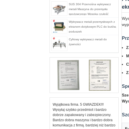
SUS 304 Przenośna wykrywacz
ek
metali Maszyna do przemysłu
spożywczego Wysoka czułość
Wys
Wykrywacz metali przemysłowych z
wyp
ekranem dotykowym PLC do butów,
poduszek
Prz
Cyfrowy wykrywacz metali do
żywności
Z
M
C
Z
Spe
Sze
Wys
Wyjątkowa firma. 5 GWIAZDEK!!!
Wysyłaj szybko przedmiot i bardzo
Sz
dobrze zapakowany i zabezpieczony.
Bardzo dobra maszyna i bardzo dobra
komunikacja z firmą. bardziej niż bardzo
F