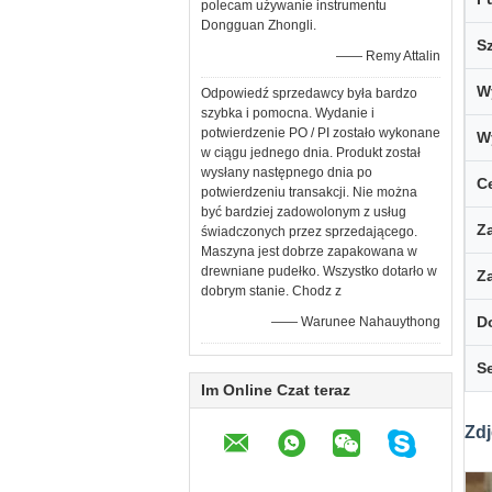
polecam używanie instrumentu
Dongguan Zhongli.
S
—— Remy Attalin
W
Odpowiedź sprzedawcy była bardzo
szybka i pomocna. Wydanie i
potwierdzenie PO / PI zostało wykonane
W
w ciągu jednego dnia. Produkt został
wysłany następnego dnia po
Ce
potwierdzeniu transakcji. Nie można
być bardziej zadowolonym z usług
Z
świadczonych przez sprzedającego.
Maszyna jest dobrze zapakowana w
drewniane pudełko. Wszystko dotarło w
Z
dobrym stanie. Chodz z
D
—— Warunee Nahauythong
S
Im Online Czat teraz
Zdj