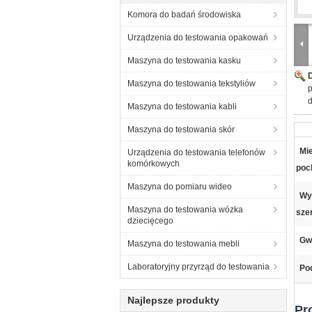
Komora do badań środowiska
Urządzenia do testowania opakowań
Maszyna do testowania kasku
Maszyna do testowania tekstyliów
Maszyna do testowania kabli
Maszyna do testowania skór
Mi
Urządzenia do testowania telefonów
komórkowych
poc
Maszyna do pomiaru wideo
Wy
Maszyna do testowania wózka
sze
dziecięcego
Gw
Maszyna do testowania mebli
Laboratoryjny przyrząd do testowania
Pod
Najlepsze produkty
Pr