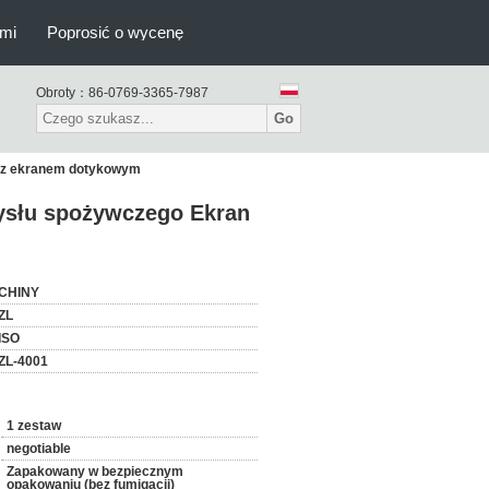
ami
Poprosić o wycenę
Obroty：
86-0769-3365-7987
Go
D z ekranem dotykowym
mysłu spożywczego Ekran
CHINY
ZL
ISO
ZL-4001
1 zestaw
negotiable
Zapakowany w bezpiecznym
opakowaniu (bez fumigacji)