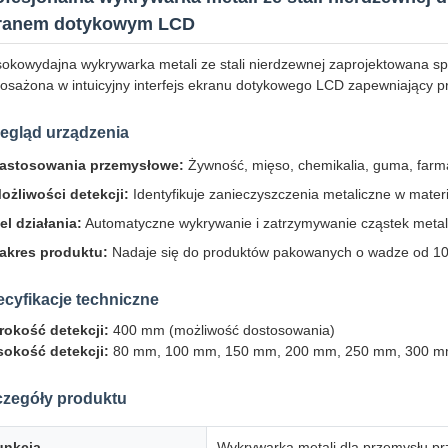
ranem dotykowym LCD
okowydajna wykrywarka metali ze stali nierdzewnej zaprojektowana sp
osażona w intuicyjny interfejs ekranu dotykowego LCD zapewniający pr
egląd urządzenia
astosowania przemysłowe:
Żywność, mięso, chemikalia, guma, farma
ożliwości detekcji:
Identyfikuje zanieczyszczenia metaliczne w mater
el działania:
Automatyczne wykrywanie i zatrzymywanie cząstek metalu
akres produktu:
Nadaje się do produktów pakowanych o wadze od 10
cyfikacje techniczne
rokość detekcji:
400 mm (możliwość dostosowania)
okość detekcji:
80 mm, 100 mm, 150 mm, 200 mm, 250 mm, 300 mm
czegóły produktu
unkcja
Wykrywarka metali dla przemysłu p