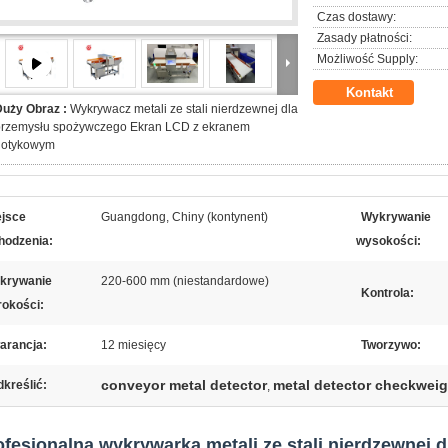
Czas dostawy:
Zasady płatności:
Możliwość Supply:
Kontakt
Duży Obraz :
Wykrywacz metali ze stali nierdzewnej dla
przemysłu spożywczego Ekran LCD z ekranem
dotykowym
ejsce
Guangdong, Chiny (kontynent)
Wykrywanie
hodzenia:
wysokości:
krywanie
220-600 mm (niestandardowe)
Kontrola:
rokości:
arancja:
12 miesięcy
Tworzywo:
conveyor metal detector
metal detector checkwei
kreślić:
,
ofesjonalna wykrywarka metali ze stali nierdzewnej