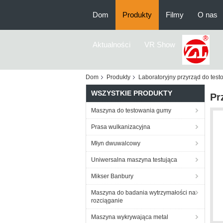
Dom
Produkty
Filmy
O nas
Aktualności
VR Show
Dom
Produkty
Laboratoryjny przyrząd do test
WSZYSTKIE PRODUKTY
Pr
Maszyna do testowania gumy
Prasa wulkanizacyjna
Młyn dwuwalcowy
Uniwersalna maszyna testująca
Mikser Banbury
Maszyna do badania wytrzymałości na
rozciąganie
Maszyna wykrywająca metal