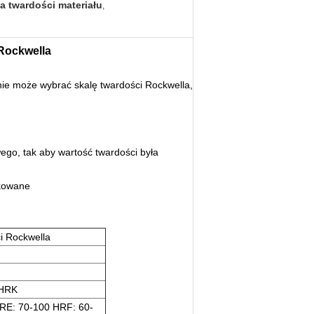
a twardości materiału
,
 Rockwella
ie może wybrać skalę twardości Rockwella,
go, tak aby wartość twardości była
ukowane
i Rockwella
HRK
RE: 70-100 HRF: 60-