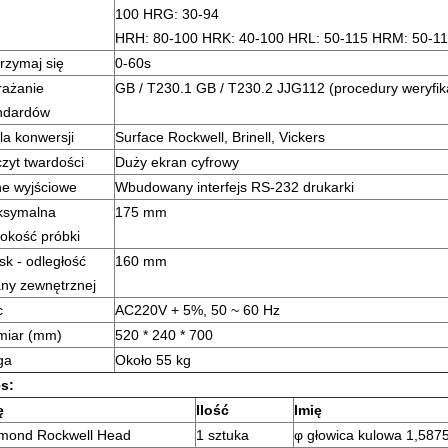
100 HRG: 30-94
HRH: 80-100 HRK: 40-100 HRL: 50-115 HRM: 50-1
rzymaj się
0-60s
ażanie
GB / T230.1 GB / T230.2 JJG112
(procedury weryfika
ndardów
la konwersji
Surface Rockwell, Brinell, Vickers
zyt twardości
Duży ekran cyfrowy
e wyjściowe
Wbudowany interfejs RS-232 drukarki
ksymalna
175 mm
okość próbki
sk - odległość
160 mm
any zewnętrznej
c
AC220V + 5%, 50 ~ 60 Hz
miar
(mm)
520 * 240 * 700
ga
Około 55
kg
s:
ę
Ilość
Imię
mond Rockwell Head
1
sztuka
φ
głowica kulowa 1,58