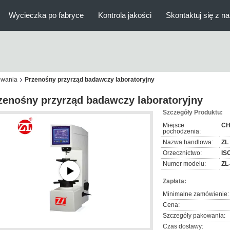
Wycieczka po fabryce
Kontrola jakości
Skontaktuj się z n
owania
Przenośny przyrząd badawczy laboratoryjny
zenośny przyrząd badawczy laboratoryjny
Szczegóły Produktu:
Miejsce
CH
pochodzenia:
Nazwa handlowa:
ZL
Orzecznictwo:
IS
Numer modelu:
ZL
Zapłata:
Minimalne zamówienie:
Cena:
Szczegóły pakowania:
Czas dostawy: