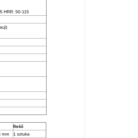
15 HRR: 50-115
cji)
Ilość
75 mm
1
sztuka