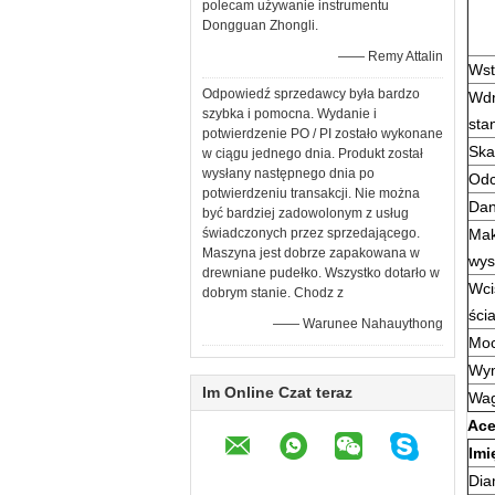
polecam używanie instrumentu
Dongguan Zhongli.
—— Remy Attalin
Wst
Odpowiedź sprzedawcy była bardzo
Wdr
szybka i pomocna. Wydanie i
sta
potwierdzenie PO / PI zostało wykonane
Ska
w ciągu jednego dnia. Produkt został
wysłany następnego dnia po
Odc
potwierdzeniu transakcji. Nie można
Dan
być bardziej zadowolonym z usług
świadczonych przez sprzedającego.
Ma
Maszyna jest dobrze zapakowana w
wys
drewniane pudełko. Wszystko dotarło w
Wci
dobrym stanie. Chodz z
ści
—— Warunee Nahauythong
Mo
Wy
Im Online Czat teraz
Wa
Ace
Imi
Dia