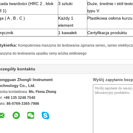
kada twardości (HRC 2
,
blok
3
sztuki
Duże, średnie i
stół tes
 1)
typu
V.
ga
(
A
,
B
,
C
)
Każdy 1
Plastikowa osłona kurzu
element
ręcznik
1 kawałek
Certyfikacja produktu
,
tykietka:
Komputerowa maszyna do testowania zginania serwo
serwo elektrycz
aszyna do testowania upadku ramy wózka widłowego
czegóły kontaktu
ongguan Zhongli Instrument
Wyślij zapytanie bez
echnology Co., Ltd.
soba kontaktowa:
Ms. Fiona Zhong
el:
+86 135 3248 7540
aks:
86-0769-3365-7986