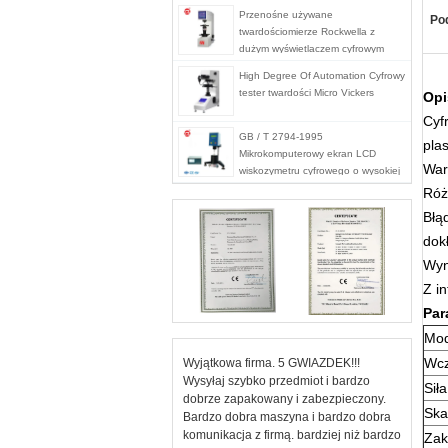
Przenośne używane
Pod
twardościomierze Rockwella z
dużym wyświetlaczem cyfrowym
High Degree Of Automation Cyfrowy
tester twardości Micro Vickers
Opi
Cyf
GB / T 2794-1995
pla
Mikrokomputerowy ekran LCD
War
wiskozymetru cyfrowego o wysokiej
temperaturze
Róż
Błą
dok
Wyn
Z i
Par
Mod
Wcz
Wyjątkowa firma. 5 GWIAZDEK!!!
Wysyłaj szybko przedmiot i bardzo
Sił
dobrze zapakowany i zabezpieczony.
Ska
Bardzo dobra maszyna i bardzo dobra
komunikacja z firmą. bardziej niż bardzo
Zak