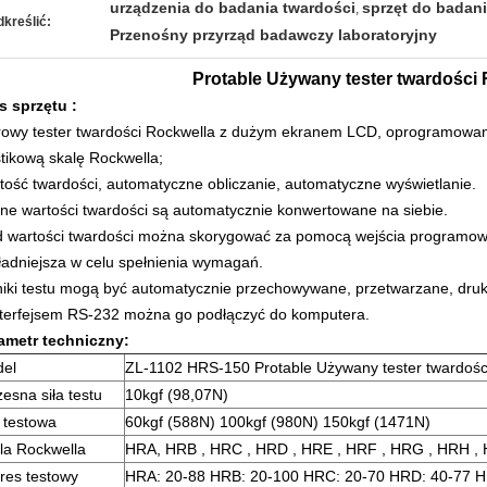
urządzenia do badania twardości
sprzęt do badani
,
kreślić:
Przenośny przyrząd badawczy laboratoryjny
Protable Używany tester twardości
s sprzętu
:
rowy tester twardości Rockwella z dużym ekranem LCD, oprogramowan
stikową skalę Rockwella;
tość twardości, automatyczne obliczanie, automatyczne wyświetlanie.
ne wartości twardości są automatycznie konwertowane na siebie.
d wartości twardości można skorygować za pomocą wejścia programowe
ładniejsza w celu spełnienia wymagań.
iki testu mogą być automatycznie przechowywane, przetwarzane, dr
nterfejsem RS-232 można go podłączyć do komputera.
ametr techniczny:
el
ZL-1102
HRS-150 Protable Używany tester twardośc
esna siła testu
10kgf (98,07N)
a testowa
60kgf (588N) 100kgf (980N) 150kgf (1471N)
la Rockwella
HRA,
HRB
,
HRC
,
HRD
,
HRE
,
HRF
,
HRG
,
HRH
,
res testowy
HRA: 20-88 HRB: 20-100 HRC: 20-70 HRD: 40-77 H