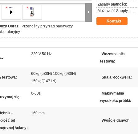
Zasady płatności:
Możliwość Supply:
Kontakt
Duży Obraz :
Przenośny przyrząd badawczy
aboratoryjny
220 V 50 Hz
Wczesna siła
c:
testowa:
60kgf(588N) 100kgf(980N)
a testowa:
Skala Rockwella:
150kgf(1471N)
0-60s
Maksymalna
trzymaj się:
wysokość próbki:
ębnik -
160 mm
egłość od
Wyjście danych:
nętrznej ściany: