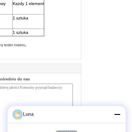
towy
Każdy 1 element
1
sztuka
1
sztuka
,
ny tester roweru
pośrednio do nas
Luna