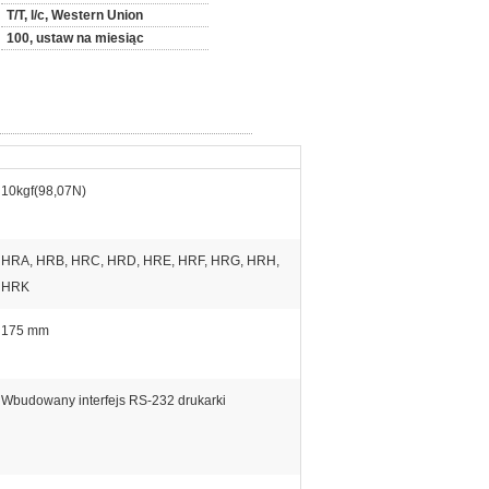
T/T, l/c, Western Union
100, ustaw na miesiąc
10kgf(98,07N)
HRA, HRB, HRC, HRD, HRE, HRF, HRG, HRH,
HRK
175 mm
Wbudowany interfejs RS-232 drukarki