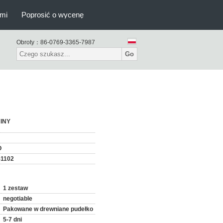
ami
Poprosić o wycenę
Obroty：
86-0769-3365-7987
Go
INY
O
-1102
1 zestaw
negotiable
Pakowane w drewniane pudełko
5-7 dni