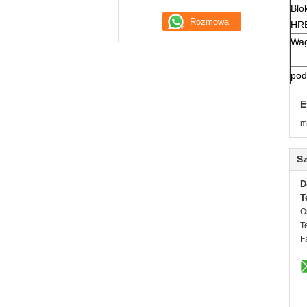
Blo
HRB
Wa
pod
E
m
Sz
D
T
O
T
F