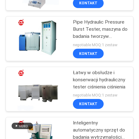
ASTM, ISO
FABRYCE
KONTAKT
Pipe Hydraulic Pressure
KONTROLA
Burst Tester, maszyna do
JAKOŚCI
badania tworzyw
sztucznych
negotiable MOQ:1 zestaw
SKONTAKTUJ
KONTAKT
SIĘ
Łatwy w obsłudze i
Z
konserwacji hydrauliczny
NAMI
tester ciśnienia ciśnienia
negotiable MOQ:1 zestaw
AKTUALNOŚCI
KONTAKT
Inteligentny
POPROSIĆ
automatyczny sprzęt do
O
badania wytrzymałości