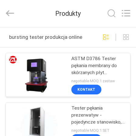
Dongguan
Zhongli
Instrument
Produkty
Technology
Co.,
Ltd..
All
Rights
DOM
Reserved.
bursting tester produkcja online
PRODUKTY
ASTM D3786 Tester
pękania membrany do
FILMY
skórzanych płyt
kartonowych
negotiable MOQ:1 zestaw
O
KONTAKT
NAS
Tester pękania
prezerwatyw -
WYCIECZKA
pojedyncze stanowisko,
PO
zgodny z GB7544,
negotiable MOQ:1 SET