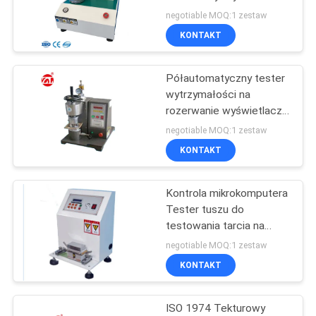
na rozerwanie Mullen do
WYCENĘ
negotiable MOQ:1 zestaw
kartonu
KONTAKT
VR
Półautomatyczny tester
SHOW
wytrzymałości na
rozerwanie wyświetlacza
LCD do materiałów
SITEMAP
negotiable MOQ:1 zestaw
opakowaniowych
KONTAKT
PRIVACY
Kontrola mikrokomputera
POLICY
Tester tuszu do
testowania tarcia na
papierze i tekturze
negotiable MOQ:1 zestaw
KONTAKT
ISO 1974 Tekturowy