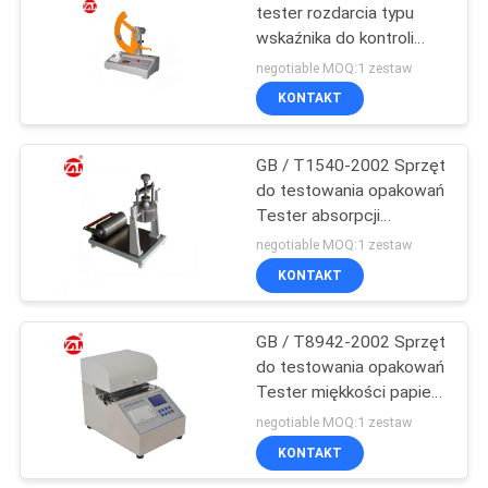
tester rozdarcia typu
wskaźnika do kontroli
jakości produktu
negotiable MOQ:1 zestaw
KONTAKT
GB / T1540-2002 Sprzęt
do testowania opakowań
Tester absorpcji
powierzchni COBB dla
negotiable MOQ:1 zestaw
papieru lub tektury
KONTAKT
GB / T8942-2002 Sprzęt
do testowania opakowań
Tester miękkości papieru
do codziennych tkanek,
negotiable MOQ:1 zestaw
tytoniu, produktów z
KONTAKT
włókien