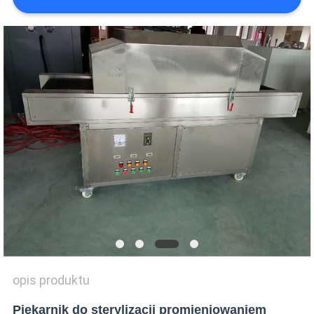
WYCENĘ
VR
SHOW
SITEMAP
PRIVACY
POLICY
opis produktu
Piekarnik do sterylizacji promieniowaniem