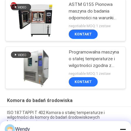
ASTM G155 Pionowa
maszyna do badania
odporności na warunki
atmosferyczne z lampą
negotiable MOQ:1 zestaw
ksenonową
KONTAKT
Programowalna maszyna
o stałej temperaturze i
wilgotności zgodna z
IEC68-2
negotiable MOQ:1 zestaw
KONTAKT
Komora do badań środowiska
ISO 187 TAPPI T 402 Komora o stałej temperaturze i
wilgotności do komory do badań środowiskowych
kondycjonowania papieru
Wendy