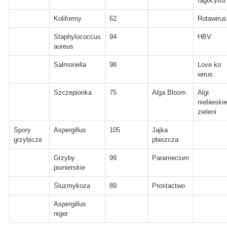
fagocytoz
Koliformy
62
Rotawirus
Staphylococcus
94
HBV
aureus
Salmonella
98
Love ko
wirus.
Szczepionka
75
Alga Bloom
Algi
niebieski
zieleni
Spory
Aspergillus
105
Jajka
grzybicze
płaszcza
Grzyby
99
Paramecium
pionierskie
Śluzmykoza
89
Prostactwo
Aspergillus
niger