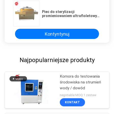
Piec do sterylizacji
promieniowaniem ultrafioletowym
w szpitalach, żywności,
kosmetykach itp
Kontyntynuj
Najpopularniejsze produkty
Komora do testowania
środowiska na strumień
wody / dowód
negotiable MOQ:1 zestaw
KONTAKT