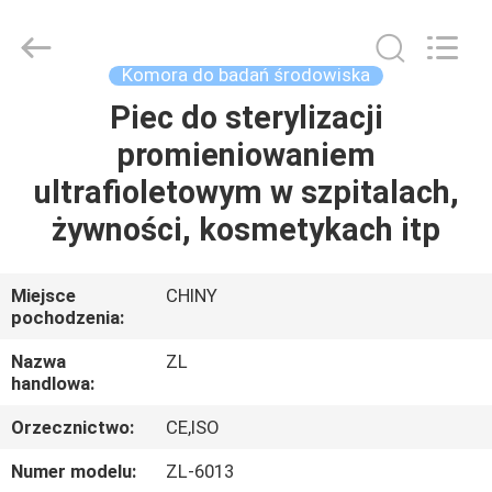
Dongguan
Zhongli
Instrument
Technology
Co.,
Komora do badań środowiska
Ltd..
All
Rights
Piec do sterylizacji
DOM
Reserved.
promieniowaniem
PRODUKTY
ultrafioletowym w szpitalach,
żywności, kosmetykach itp
FILMY
Miejsce
CHINY
pochodzenia:
O
NAS
Nazwa
ZL
handlowa:
WYCIECZKA
Orzecznictwo:
CE,ISO
PO
Numer modelu:
ZL-6013