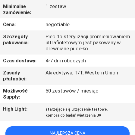
FABRYCE
Minimalne
1 zestaw
zamówienie:
KONTROLA
Cena:
negotiable
JAKOŚCI
Szczegóły
Piec do sterylizacji promieniowaniem
pakowania:
ultrafioletowym jest pakowany w
drewniane pudełko.
SKONTAKTUJ
Czas dostawy:
4-7 dni roboczych
SIĘ
Z
Zasady
Akredytywa, T/T, Western Union
płatności:
NAMI
Możliwość
50 zestawów / miesiąc
Supply:
AKTUALNOŚCI
High Light:
,
starzejące się urządzenie testowe
komora do badań wietrzenia UV
POPROSIĆ
O
NAJLEPSZA CENA