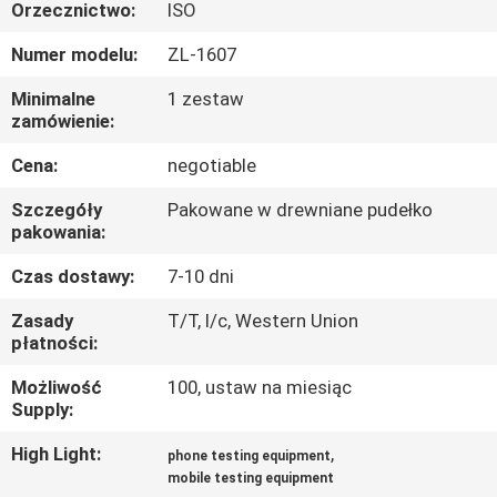
FABRYCE
Orzecznictwo:
ISO
Numer modelu:
ZL-1607
KONTROLA
Minimalne
1 zestaw
JAKOŚCI
zamówienie:
Cena:
negotiable
SKONTAKTUJ
Szczegóły
Pakowane w drewniane pudełko
SIĘ
pakowania:
Z
Czas dostawy:
7-10 dni
NAMI
Zasady
T/T, l/c, Western Union
płatności:
AKTUALNOŚCI
Możliwość
100, ustaw na miesiąc
Supply:
POPROSIĆ
High Light:
,
phone testing equipment
mobile testing equipment
O