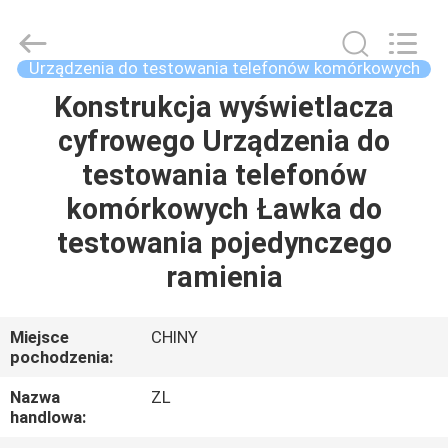
Dongguan
Zhongli
Instrument
Technology
Co.,
Urządzenia do testowania telefonów komórkowych
Ltd..
All
Rights
Konstrukcja wyświetlacza
DOM
Reserved.
cyfrowego Urządzenia do
PRODUKTY
testowania telefonów
komórkowych Ławka do
FILMY
testowania pojedynczego
ramienia
O
NAS
Miejsce
CHINY
pochodzenia:
WYCIECZKA
Nazwa
ZL
handlowa:
PO