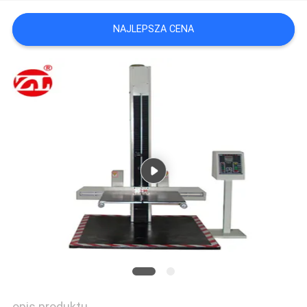
WYCENĘ
NAJLEPSZA CENA
VR
SHOW
SITEMAP
PRIVACY
POLICY
opis produktu