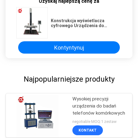
Uzyskaj najlepszą cenę za
Konstrukcja wyświetlacza
cyfrowego Urządzenia do
testowania telefonów
komórkowych Ławka do
testowania pojedynczego
ramienia
Kontyntynuj
Najpopularniejsze produkty
Wysokiej precyzji
urządzenia do badań
telefonów komórkowych
negotiable MOQ:1 zestaw
KONTAKT