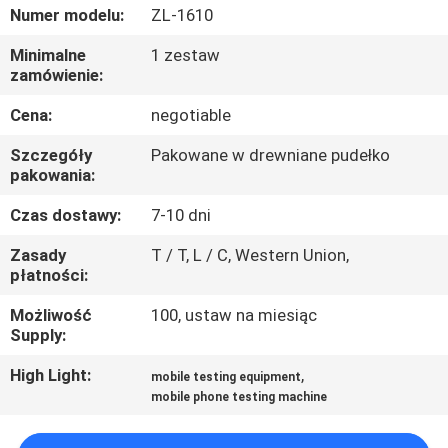
FABRYCE
Numer modelu:
ZL-1610
Minimalne
1 zestaw
KONTROLA
zamówienie:
JAKOŚCI
Cena:
negotiable
Szczegóły
Pakowane w drewniane pudełko
SKONTAKTUJ
pakowania:
SIĘ
Czas dostawy:
7-10 dni
Z
Zasady
T / T, L / C, Western Union,
NAMI
płatności:
Możliwość
100, ustaw na miesiąc
Supply:
AKTUALNOŚCI
High Light:
,
mobile testing equipment
mobile phone testing machine
POPROSIĆ
O