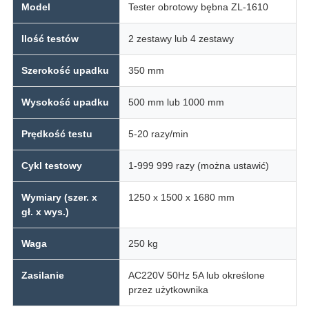
Model
Tester obrotowy bębna ZL-1610
Ilość testów
2 zestawy lub 4 zestawy
Szerokość upadku
350 mm
Wysokość upadku
500 mm lub 1000 mm
Prędkość testu
5-20 razy/min
Cykl testowy
1-999 999 razy (można ustawić)
Wymiary (szer. x
1250 x 1500 x 1680 mm
gł. x wys.)
Waga
250 kg
Zasilanie
AC220V 50Hz 5A lub określone
przez użytkownika