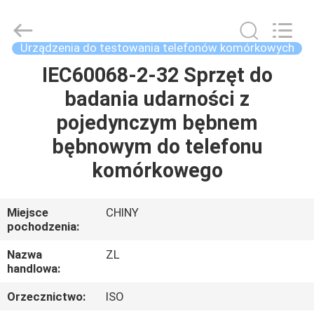
Dongguan
Zhongli
Instrument
Technology
Co.,
Urządzenia do testowania telefonów komórkowych
Ltd..
All
Rights
IEC60068-2-32 Sprzęt do
DOM
Reserved.
badania udarności z
PRODUKTY
pojedynczym bębnem
bębnowym do telefonu
FILMY
komórkowego
O
Miejsce
CHINY
pochodzenia:
NAS
Nazwa
ZL
handlowa:
WYCIECZKA
PO
Orzecznictwo:
ISO