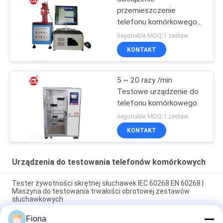
przemieszczenie
telefonu komórkowego
Sprzęt testowy dla
negotiable MOQ:1 zestaw
klucza Stoke Button
KONTAKT
5 ~ 20 razy /min
Testowe urządzenie do
telefonu komórkowego
negotiable MOQ:1 zestaw
KONTAKT
Urządzenia do testowania telefonów komórkowych
Tester żywotności skrętnej słuchawek IEC 60268 EN 60268 |
Maszyna do testowania trwałości obrotowej zestawów
słuchawkowych
Fiona
Tester siły wkładania i wyjmowania złącza USB-IF EIA-364-13