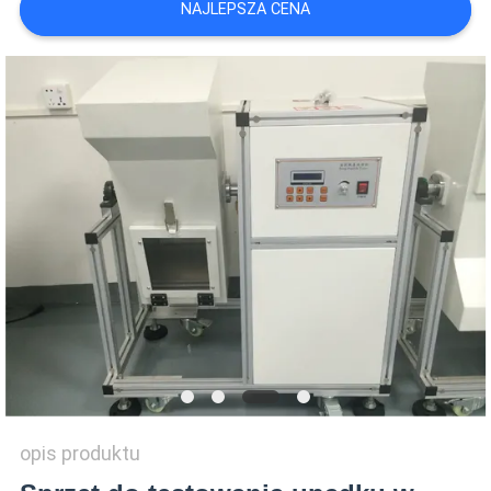
NAJLEPSZA CENA
WYCENĘ
VR
SHOW
SITEMAP
PRIVACY
POLICY
opis produktu