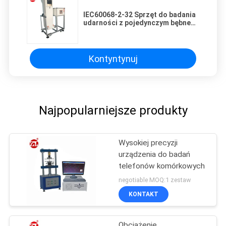
IEC60068-2-32 Sprzęt do badania
udarności z pojedynczym bębnem
bębnowym do telefonu
komórkowego
Kontyntynuj
Najpopularniejsze produkty
Wysokiej precyzji
urządzenia do badań
telefonów komórkowych
negotiable MOQ:1 zestaw
KONTAKT
Obciążenie