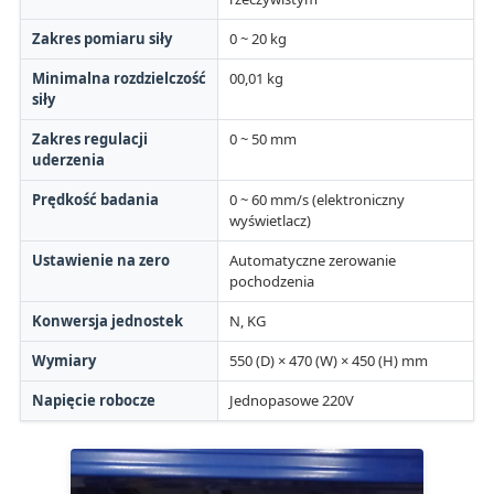
Zakres pomiaru siły
0 ~ 20 kg
Minimalna rozdzielczość
00,01 kg
siły
Zakres regulacji
0 ~ 50 mm
uderzenia
Prędkość badania
0 ~ 60 mm/s (elektroniczny
wyświetlacz)
Ustawienie na zero
Automatyczne zerowanie
pochodzenia
Konwersja jednostek
N, KG
Wymiary
550 (D) × 470 (W) × 450 (H) mm
Napięcie robocze
Jednopasowe 220V