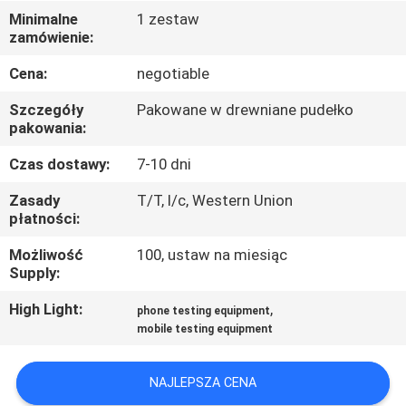
FABRYCE
Minimalne
1 zestaw
zamówienie:
KONTROLA
Cena:
negotiable
JAKOŚCI
Szczegóły
Pakowane w drewniane pudełko
pakowania:
SKONTAKTUJ
Czas dostawy:
7-10 dni
SIĘ
Zasady
T/T, l/c, Western Union
Z
płatności:
NAMI
Możliwość
100, ustaw na miesiąc
Supply:
AKTUALNOŚCI
High Light:
,
phone testing equipment
mobile testing equipment
POPROSIĆ
NAJLEPSZA CENA
O