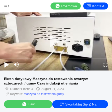
Rozmowa
Kontakt
Ekran dotykowy Maszyna do testowania tworzyw
sztucznych / gumy Czas indukcji utleniania
Rubber Plastic 3
August 01, 2023
Keyword:
Maszyna do testowania gumy
Czat
Skontaktuj Się Z Nami