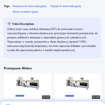
Tags:
#
maszyna do testowania gumy
#
sprzęt do testowania gumy
#
tester twardości gumy
Video Description:
Odkryj tester czasu indukcji utleniania (OIT) do testowania tworzyw
sztucznych/gumy z ekranem dotykowym, precyzyjny instrument przeznaczony do
pomiaru stabilności utleniania w materiałach gumowych i plastikowych.
Wyposażony w szeroki, przemysłowy ekran dotykowy, łączność USB i
zaawansowaną kontrolę temperatury, ten tester zapewnia dokładne i powtarzalne
wyniki dla zapewnienia jakości w handlu międzynarodowym.
Powiązane Wideo
02:05
02:05
Laboratoryjna mała wytłaczarka
Laboratoryjne Mini Desktop Twin